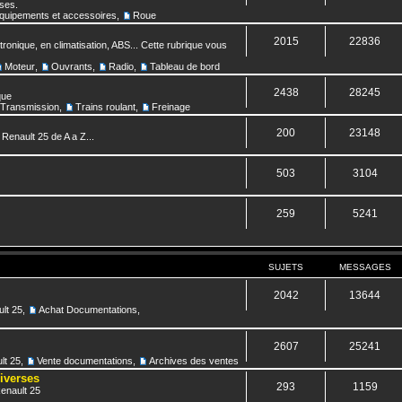
nses.
quipements et accessoires
,
Roue
2015
22836
ronique, en climatisation, ABS... Cette rubrique vous
Moteur
,
Ouvrants
,
Radio
,
Tableau de bord
2438
28245
que
Transmission
,
Trains roulant
,
Freinage
200
23148
 Renault 25 de A a Z...
503
3104
259
5241
SUJETS
MESSAGES
2042
13644
lt 25
,
Achat Documentations
,
2607
25241
lt 25
,
Vente documentations
,
Archives des ventes
diverses
293
1159
Renault 25