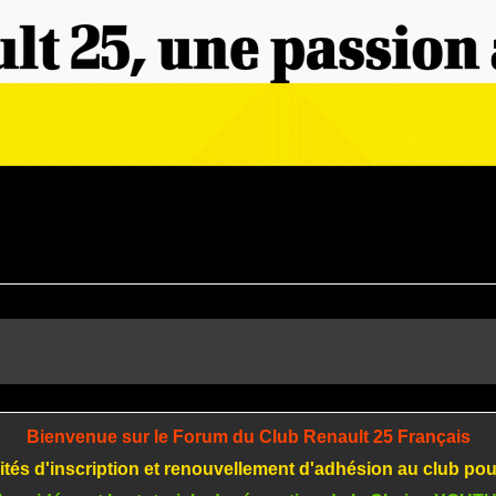
Bienvenue sur le Forum du Club Renault 25 Français
tés d'inscription et renouvellement d'adhésion au club po