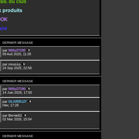
TUBE du club
x produits
BOOK
ire
DERNIER MESSAGE
par
Willy27190
09 Aoû 2025, 11:28
par
moussa
24 Sep 2025, 22:58
DERNIER MESSAGE
par
Willy27190
14 Juin 2026, 17:50
par
OLIVER127
Hier, 17:26
par
Bernie63
02 Mar 2026, 15:04
DERNIER MESSAGE