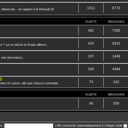
1311
8772
 leboncoin... en rapport à la Renault 25
SUJETS
MESSAGES
492
7595
.
424
9315
? ça se passe ici et pas ailleurs...
107
1449
, une assurance...
540
4494
5
73
242
vées en casse, afin que chacun s'entraide.
SUJETS
MESSAGES
49
359
e:
|
Me connecter automatiquement à chaque visite