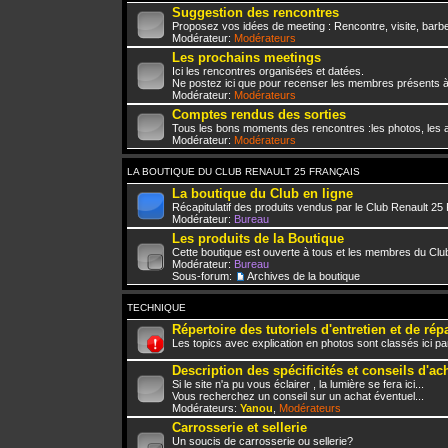
Suggestion des rencontres
Proposez vos idées de meeting : Rencontre, visite, barbe
Modérateur:
Modérateurs
Les prochains meetings
Ici les rencontres organisées et datées.
Ne postez ici que pour recenser les membres présents à
Modérateur:
Modérateurs
Comptes rendus des sorties
Tous les bons moments des rencontres :les photos, les a
Modérateur:
Modérateurs
LA BOUTIQUE DU CLUB RENAULT 25 FRANÇAIS
La boutique du Club en ligne
Récapitulatif des produits vendus par le Club Renault 25
Modérateur:
Bureau
Les produits de la Boutique
Cette boutique est ouverte à tous et les membres du Club
Modérateur:
Bureau
Sous-forum:
Archives de la boutique
TECHNIQUE
Répertoire des tutoriels d'entretien et de rép
Les topics avec explication en photos sont classés ici pa
Description des spécificités et conseils d'ac
Si le site n'a pu vous éclairer , la lumière se fera ici...
Vous recherchez un conseil sur un achat éventuel...
Modérateurs:
Yanou
,
Modérateurs
Carrosserie et sellerie
Un soucis de carrosserie ou sellerie?