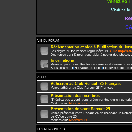
Venez voir 
Visitez l
Ret
CA
VIE DU FORUM
Réglementation et aide à l’utilisation du for
Les règles du forum sont regroupées ici.
A lire impérat
Des topics sont là pour vous aider à poster des photos, d
Informations
Venez ici pour consultez les nouveautés du forum ou alo
Sous-forums:
Nouvelles du club
,
Nouvelles du foru
ACCUEIL
Adhésion au Club Renault 25 Français
Venez adhérer au Club Renault 25 Français
Présentation des membres
N'hésitez pas à venir vous présenter dès votre inscriptio
Modérateur:
Modérateurs
Présentation de votre Renault 25
Venez présenter votre Renault 25 en dressant un histori
Le CV de votre 25 !
Modérateur:
Modérateurs
LES RENCONTRES