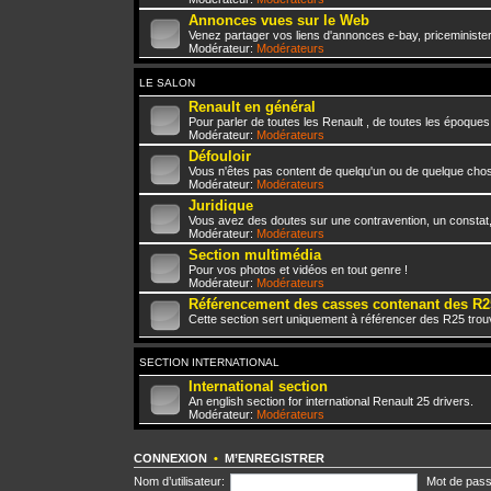
Annonces vues sur le Web
Venez partager vos liens d'annonces e-bay, priceminister,
Modérateur:
Modérateurs
LE SALON
Renault en général
Pour parler de toutes les Renault , de toutes les époques
Modérateur:
Modérateurs
Défouloir
Vous n'êtes pas content de quelqu'un ou de quelque chose 
Modérateur:
Modérateurs
Juridique
Vous avez des doutes sur une contravention, un constat
Modérateur:
Modérateurs
Section multimédia
Pour vos photos et vidéos en tout genre !
Modérateur:
Modérateurs
Référencement des casses contenant des R2
Cette section sert uniquement à référencer des R25 trou
SECTION INTERNATIONAL
International section
An english section for international Renault 25 drivers.
Modérateur:
Modérateurs
CONNEXION
•
M’ENREGISTRER
Nom d’utilisateur:
Mot de pass