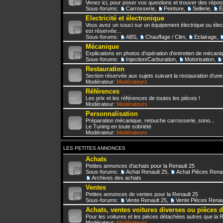
Venez ici, pour poser vos questions et trouver des répo
Sous-forums:
Carrosserie
,
Peinture
,
Sellerie
,
É
Electricité et électronique
Vous avez un souci sur un équipement électrique ou élect
est réservée...
Sous-forums:
ABS
,
Chauffage / Clim
,
Eclairage
,
Mécanique
Explications en photos d'opération d'entretien de mécani
Sous-forums:
Injection/Carburation
,
Motorisation
,
Restauration
Section réservée aux sujets suivant la restauration d'une
Modérateur:
Modérateurs
Références
Les prix et les références de toutes les pièces !
Modérateur:
Modérateurs
Personnalisation
Préparation mécanique, retouche carrosserie, sono...
Le Tuning en toute sobriété
Modérateur:
Modérateurs
LES PETITES ANNONCES
Achats
Petites annonces d'achats pour la Renault 25
Sous-forums:
Achat Renault 25
,
Achat Pièces Renau
Archives des achats
Ventes
Petites annonces de ventes pour la Renault 25
Sous-forums:
Vente Renault 25
,
Vente Pièces Renau
Achats, ventes voitures diverses ou pièces 
Pour les voitures et les pièces détachées autres que la 
Modérateur:
Modérateurs