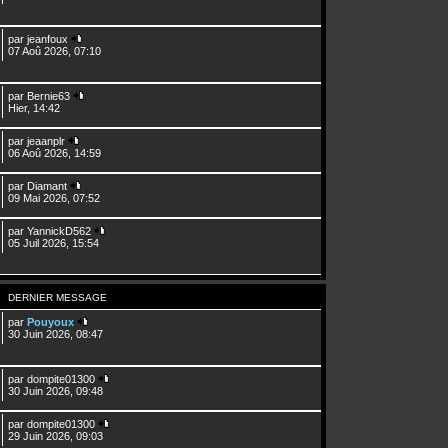
par
jeanfoux
07 Aoû 2026, 07:10
par
Bernie63
Hier, 14:42
par
jeaanplr
06 Aoû 2026, 14:59
par
Diamant
09 Mai 2026, 07:52
par
YannickD562
05 Juil 2026, 15:54
DERNIER MESSAGE
par
Pouyoux
30 Juin 2026, 08:47
par
dompite01300
30 Juin 2026, 09:48
par
dompite01300
29 Juin 2026, 09:03