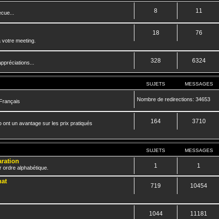
8
11
cue...
18
76
 votre meeting.
328
6324
ppréciations...
SUJETS
MESSAGES
Nombre de redirections: 34653
 Français
164
3710
 ont un avantage sur les prix pratiqués
SUJETS
MESSAGES
aration
1
1
r ordre alphabétique.
hat
719
10454
1044
11181