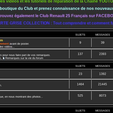
les vidéos et les tutoriels de réparation de la Chaine YOU
a boutique du Club et prenez connaissance de nos nouveau
rouvez également le Club Renault 25 Français sur FACE
RTE GRISE COLLECTION : Tout comprendre et comment fa
SUJETS
MESSAGES
um
9
39
ivement
avant de poster.
es vidéos...
137
2393
rs pour nous faire part de vos remarques.
m
,
Remarques sur la vie du forum
SUJETS
MESSAGES
23
1392
1464
21445
n.
525
8073
que, en nous montrant des photos...
SUJETS
MESSAGES