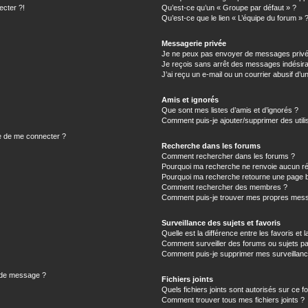
ecter ?!
Qu’est-ce qu’un « Groupe par défaut » ?
Qu’est-ce que le lien « L’équipe du forum » 
Messagerie privée
Je ne peux pas envoyer de messages privé
Je reçois sans arrêt des messages indésira
J’ai reçu un e-mail ou un courrier abusif d’un
Amis et ignorés
Que sont mes listes d’amis et d’ignorés ?
Comment puis-je ajouter/supprimer des utilis
e de me connecter ?
Recherche dans les forums
Comment rechercher dans les forums ?
Pourquoi ma recherche ne renvoie aucun ré
Pourquoi ma recherche retourne une page b
Comment rechercher des membres ?
Comment puis-je trouver mes propres mess
Surveillance des sujets et favoris
Quelle est la différence entre les favoris et l
Comment surveiller des forums ou sujets par
Comment puis-je supprimer mes surveillanc
n de message ?
Fichiers joints
Quels fichiers joints sont autorisés sur ce f
Comment trouver tous mes fichiers joints ?