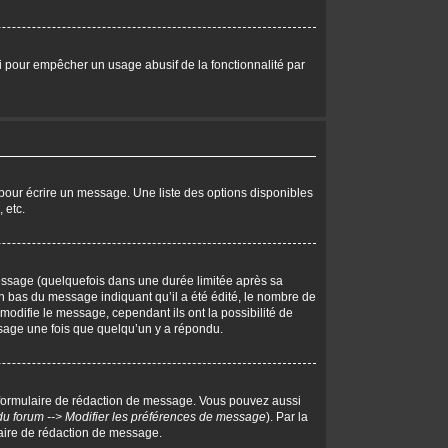
eci pour empêcher un usage abusif de la fonctionnalité par
pour écrire un message. Une liste des options disponibles
 etc.
ssage (quelquefois dans une durée limitée après sa
 bas du message indiquant qu’il a été édité, le nombre de
 modifie le message, cependant ils ont la possibilité de
essage une fois que quelqu’un y a répondu.
 formulaire de rédaction de message. Vous pouvez aussi
du forum --> Modifier les préférences de message
). Par la
aire de rédaction de message.