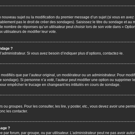
’un nouveau sujet ou la modification du premier message d’un sujet (si vous en avez 
ablement pas le droit de créer des sondages). Saisissez le titre du sondage et au 
nombre de réponses qu’un utilisateur peut choisir lors de son vote dans « Option(s)
x utilisateurs de modifier leur vote.
ondage ?
administrateur. Si vous avez besoin d’indiquer plus d’options, contactez-le.
difiés que par l’auteur original, un modérateur ou un administrateur. Pour modif
le sondage). Si personne n’a voté, l’auteur peut modifier une option ou supprimer 
 pour empêcher le trucage en changeant les intitulés en cours de sondage.
rs ou groupes. Pour les consulter, les lire, y poster, etc., vous devez avoir une pe
nc les contacter.
sage ?
ée par forum, par groupe, ou par utilisateur. L’administrateur peut ne pas avoir autor