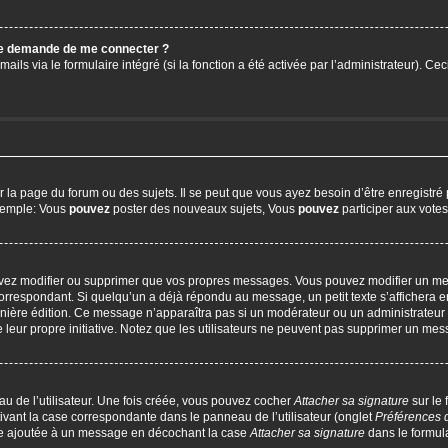
 me demande de me connecter ?
ails via le formulaire intégré (si la fonction a été activée par l’administrateur). C
a page du forum ou des sujets. Il se peut que vous ayez besoin d’être enregistré 
exemple: Vous
pouvez
poster des nouveaux sujets, Vous
pouvez
participer aux votes,
uvez modifier ou supprimer que vos propres messages. Vous pouvez modifier un me
respondant. Si quelqu’un a déjà répondu au message, un petit texte s’affichera en
 dernière édition. Ce message n’apparaîtra pas si un modérateur ou un administrateur
e leur propre initiative. Notez que les utilisateurs ne peuvent pas supprimer un m
u de l’utilisateur. Une fois créée, vous pouvez cocher
Attacher sa signature
sur le
ivant la case correspondante dans le panneau de l’utilisateur (onglet
Préférences 
tre ajoutée à un message en décochant la case
Attacher sa signature
dans le formul