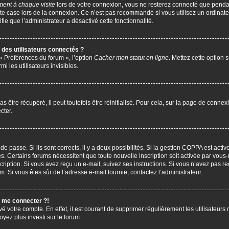
ent à chaque visite
lors de votre connexion, vous ne resterez connecté que penda
te case lors de la connexion. Ce n’est pas recommandé si vous utilisez un ordinate
ifie que l’administrateur a désactivé cette fonctionnalité.
des utilisateurs connectés ?
 « Préférences du forum », l’option
Cacher mon statut en ligne
. Mettez cette option 
i les utilisateurs invisibles.
être récupéré, il peut toutefois être réinitialisé. Pour cela, sur la page de connex
cter.
 de passe. Si ils sont corrects, il y a deux possibilités. Si la gestion COPPA est act
çues. Certains forums nécessitent que toute nouvelle inscription soit activée par vo
scription. Si vous avez reçu un e-mail, suivez ses instructions. Si vous n’avez pas r
pam. Si vous êtes sûr de l’adresse e-mail fournie, contactez l’administrateur.
s me connecter ?!
vé votre compte. En effet, il est courant de supprimer régulièrement les utilisateurs 
oyez plus investi sur le forum.