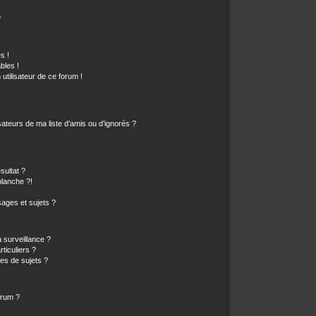
?
s !
bles !
 utilisateur de ce forum !
ateurs de ma liste d’amis ou d’ignorés ?
sultat ?
lanche ?!
ages et sujets ?
a surveillance ?
ticuliers ?
es de sujets ?
orum ?