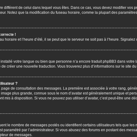
aire différent de celui dans lequel vous êtes. Dans ce cas, vous devez modifier vos
ateur. Notez que la modification du fuseau horaire, comme la plupart des paramètres 
correcte !
u horaire et l’heure d’été, il se peut que le serveur ne soit pas à l’heure. Signalez
s installé votre langue ou bien que personne n’a encore traduit phpBB3 dans votre 
bre de créer une nouvelle traduction. Vous trouverez plus d’informations sur le site 
lisateur ?
 la page de consultation des messages. La première est associée à votre rang, gén
 image plus grande, connue sous le nom d’avatar est généralement unique et personn
ont mis à disposition. Si vous ne pouvez pas utiliser d’avatar, c’est peut-être une d
uent le nombre de messages postés ou identifient certains utilisateurs tels que les
l est paramétré par l’administrateur. Si vous abusez des forums en postant des mess
mpteur de messages.