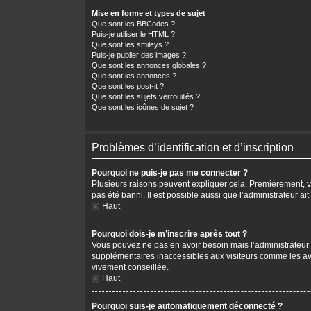
Mise en forme et types de sujet
Que sont les BBCodes ?
Puis-je utiliser le HTML ?
Que sont les smileys ?
Puis-je publier des images ?
Que sont les annonces globales ?
Que sont les annonces ?
Que sont les post-it ?
Que sont les sujets verrouillés ?
Que sont les icônes de sujet ?
Problèmes d’identification et d’inscription
Pourquoi ne puis-je pas me connecter ?
Plusieurs raisons peuvent expliquer cela. Premièrement, vér
pas été banni. Il est possible aussi que l’administrateur ait
Haut
Pourquoi dois-je m’inscrire après tout ?
Vous pouvez ne pas en avoir besoin mais l’administrateur p
supplémentaires inaccessibles aux visiteurs comme les avat
vivement conseillée.
Haut
Pourquoi suis-je automatiquement déconnecté ?