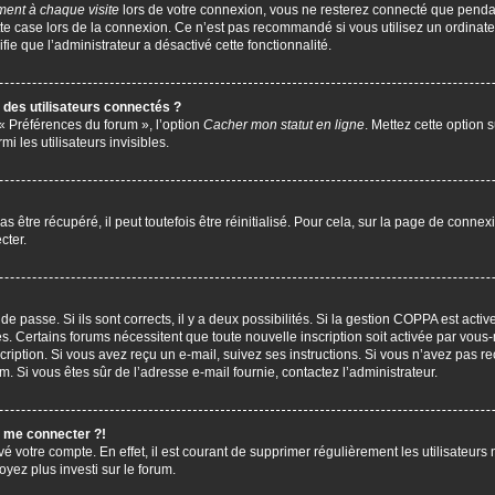
ent à chaque visite
lors de votre connexion, vous ne resterez connecté que penda
te case lors de la connexion. Ce n’est pas recommandé si vous utilisez un ordinate
ifie que l’administrateur a désactivé cette fonctionnalité.
des utilisateurs connectés ?
 « Préférences du forum », l’option
Cacher mon statut en ligne
. Mettez cette option 
i les utilisateurs invisibles.
être récupéré, il peut toutefois être réinitialisé. Pour cela, sur la page de connex
cter.
 de passe. Si ils sont corrects, il y a deux possibilités. Si la gestion COPPA est act
çues. Certains forums nécessitent que toute nouvelle inscription soit activée par vo
scription. Si vous avez reçu un e-mail, suivez ses instructions. Si vous n’avez pas r
pam. Si vous êtes sûr de l’adresse e-mail fournie, contactez l’administrateur.
s me connecter ?!
vé votre compte. En effet, il est courant de supprimer régulièrement les utilisateurs 
oyez plus investi sur le forum.