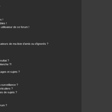
?
s !
bles !
 utilisateur de ce forum !
ateurs de ma liste d’amis ou d’ignorés ?
sultat ?
lanche ?!
ages et sujets ?
a surveillance ?
ticuliers ?
es de sujets ?
orum ?