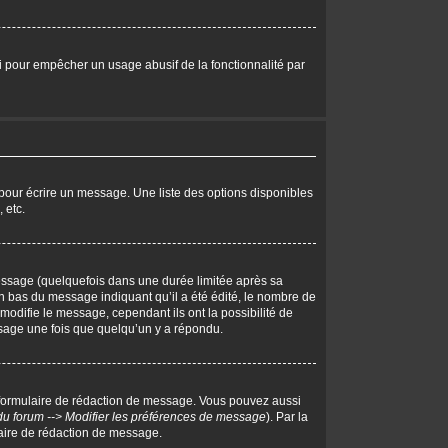
eci pour empêcher un usage abusif de la fonctionnalité par
pour écrire un message. Une liste des options disponibles
 etc.
ssage (quelquefois dans une durée limitée après sa
 bas du message indiquant qu’il a été édité, le nombre de
 modifie le message, cependant ils ont la possibilité de
essage une fois que quelqu’un y a répondu.
 formulaire de rédaction de message. Vous pouvez aussi
du forum --> Modifier les préférences de message
). Par la
aire de rédaction de message.