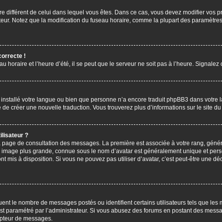
aire différent de celui dans lequel vous êtes. Dans ce cas, vous devez modifier vos
ateur. Notez que la modification du fuseau horaire, comme la plupart des paramètres 
correcte !
u horaire et l’heure d’été, il se peut que le serveur ne soit pas à l’heure. Signalez
s installé votre langue ou bien que personne n’a encore traduit phpBB3 dans votre 
bre de créer une nouvelle traduction. Vous trouverez plus d’informations sur le site 
lisateur ?
 la page de consultation des messages. La première est associée à votre rang, gén
 image plus grande, connue sous le nom d’avatar est généralement unique et personn
ont mis à disposition. Si vous ne pouvez pas utiliser d’avatar, c’est peut-être une d
uent le nombre de messages postés ou identifient certains utilisateurs tels que les
l est paramétré par l’administrateur. Si vous abusez des forums en postant des mess
mpteur de messages.