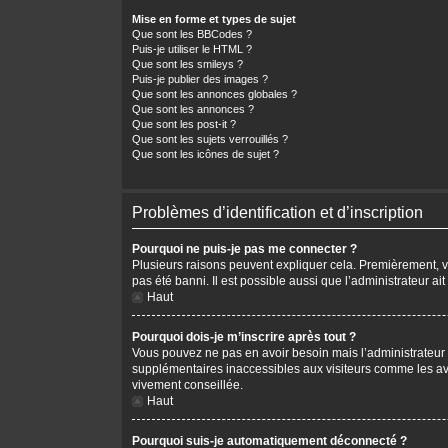
Mise en forme et types de sujet
Que sont les BBCodes ?
Puis-je utiliser le HTML ?
Que sont les smileys ?
Puis-je publier des images ?
Que sont les annonces globales ?
Que sont les annonces ?
Que sont les post-it ?
Que sont les sujets verrouillés ?
Que sont les icônes de sujet ?
Problèmes d’identification et d’inscription
Pourquoi ne puis-je pas me connecter ?
Plusieurs raisons peuvent expliquer cela. Premièrement, vér
pas été banni. Il est possible aussi que l’administrateur ait
Haut
Pourquoi dois-je m’inscrire après tout ?
Vous pouvez ne pas en avoir besoin mais l’administrateur p
supplémentaires inaccessibles aux visiteurs comme les avat
vivement conseillée.
Haut
Pourquoi suis-je automatiquement déconnecté ?