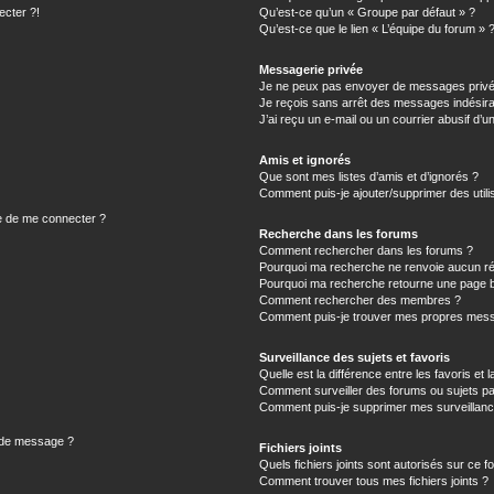
ecter ?!
Qu’est-ce qu’un « Groupe par défaut » ?
Qu’est-ce que le lien « L’équipe du forum » 
Messagerie privée
Je ne peux pas envoyer de messages privé
Je reçois sans arrêt des messages indésira
J’ai reçu un e-mail ou un courrier abusif d’un
Amis et ignorés
Que sont mes listes d’amis et d’ignorés ?
Comment puis-je ajouter/supprimer des utilis
e de me connecter ?
Recherche dans les forums
Comment rechercher dans les forums ?
Pourquoi ma recherche ne renvoie aucun ré
Pourquoi ma recherche retourne une page b
Comment rechercher des membres ?
Comment puis-je trouver mes propres mess
Surveillance des sujets et favoris
Quelle est la différence entre les favoris et l
Comment surveiller des forums ou sujets par
Comment puis-je supprimer mes surveillanc
n de message ?
Fichiers joints
Quels fichiers joints sont autorisés sur ce f
Comment trouver tous mes fichiers joints ?