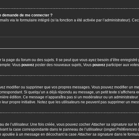
 me demande de me connecter ?
ails via le formulaire intégré (si la fonction a été activée par l’administrateur). C
a page du forum ou des sujets. Il se peut que vous ayez besoin d’être enregistré 
exemple: Vous
pouvez
poster des nouveaux sujets, Vous
pouvez
participer aux votes,
uvez modifier ou supprimer que vos propres messages. Vous pouvez modifier un me
respondant. Si quelqu’un a déjà répondu au message, un petit texte s’affichera en
 dernière édition. Ce message n’apparaîtra pas si un modérateur ou un administrateur
e leur propre initiative. Notez que les utilisateurs ne peuvent pas supprimer un m
u de l’utilisateur. Une fois créée, vous pouvez cocher
Attacher sa signature
sur le
ivant la case correspondante dans le panneau de l’utilisateur (onglet
Préférences 
tre ajoutée à un message en décochant la case
Attacher sa signature
dans le formul