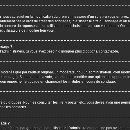
’un nouveau sujet ou la modification du premier message d’un sujet (si vous en avez 
ablement pas le droit de créer des sondages). Saisissez le titre du sondage et au 
nombre de réponses qu’un utilisateur peut choisir lors de son vote dans « Option(s)
x utilisateurs de modifier leur vote.
ondage ?
administrateur. Si vous avez besoin d’indiquer plus d’options, contactez-le.
difiés que par l’auteur original, un modérateur ou un administrateur. Pour modif
le sondage). Si personne n’a voté, l’auteur peut modifier une option ou supprimer 
 pour empêcher le trucage en changeant les intitulés en cours de sondage.
rs ou groupes. Pour les consulter, les lire, y poster, etc., vous devez avoir une pe
nc les contacter.
sage ?
ée par forum, par groupe, ou par utilisateur. L’administrateur peut ne pas avoir autor