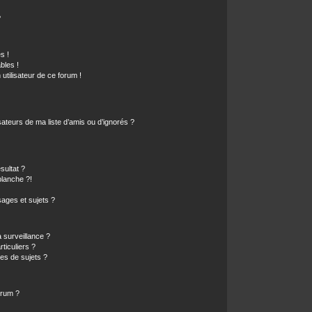
?
s !
bles !
 utilisateur de ce forum !
ateurs de ma liste d’amis ou d’ignorés ?
sultat ?
lanche ?!
ages et sujets ?
a surveillance ?
ticuliers ?
es de sujets ?
orum ?