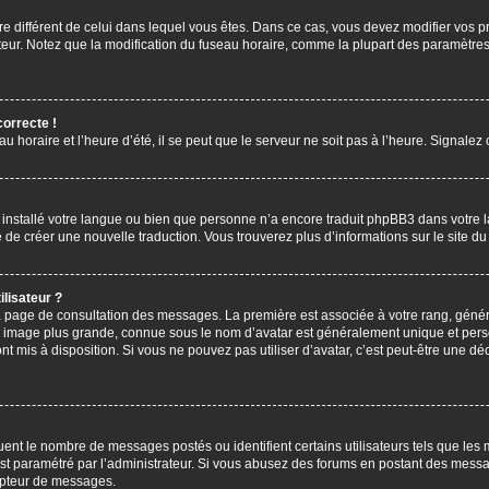
aire différent de celui dans lequel vous êtes. Dans ce cas, vous devez modifier vos
ateur. Notez que la modification du fuseau horaire, comme la plupart des paramètres 
correcte !
u horaire et l’heure d’été, il se peut que le serveur ne soit pas à l’heure. Signalez
s installé votre langue ou bien que personne n’a encore traduit phpBB3 dans votre 
bre de créer une nouvelle traduction. Vous trouverez plus d’informations sur le site 
lisateur ?
 la page de consultation des messages. La première est associée à votre rang, gén
 image plus grande, connue sous le nom d’avatar est généralement unique et personn
ont mis à disposition. Si vous ne pouvez pas utiliser d’avatar, c’est peut-être une d
uent le nombre de messages postés ou identifient certains utilisateurs tels que les
l est paramétré par l’administrateur. Si vous abusez des forums en postant des mess
mpteur de messages.