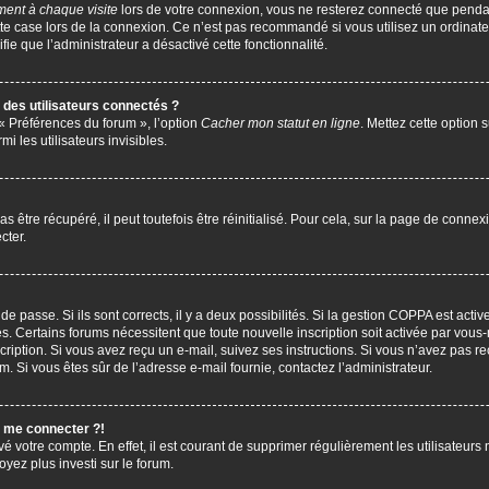
ent à chaque visite
lors de votre connexion, vous ne resterez connecté que penda
te case lors de la connexion. Ce n’est pas recommandé si vous utilisez un ordinate
ifie que l’administrateur a désactivé cette fonctionnalité.
des utilisateurs connectés ?
 « Préférences du forum », l’option
Cacher mon statut en ligne
. Mettez cette option 
i les utilisateurs invisibles.
être récupéré, il peut toutefois être réinitialisé. Pour cela, sur la page de connex
cter.
 de passe. Si ils sont corrects, il y a deux possibilités. Si la gestion COPPA est act
çues. Certains forums nécessitent que toute nouvelle inscription soit activée par vo
scription. Si vous avez reçu un e-mail, suivez ses instructions. Si vous n’avez pas r
pam. Si vous êtes sûr de l’adresse e-mail fournie, contactez l’administrateur.
s me connecter ?!
vé votre compte. En effet, il est courant de supprimer régulièrement les utilisateurs 
oyez plus investi sur le forum.