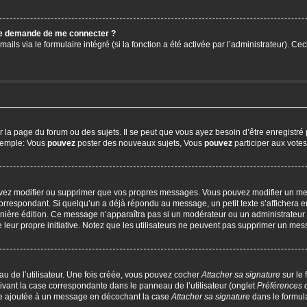
 me demande de me connecter ?
ails via le formulaire intégré (si la fonction a été activée par l’administrateur). C
a page du forum ou des sujets. Il se peut que vous ayez besoin d’être enregistré 
exemple: Vous
pouvez
poster des nouveaux sujets, Vous
pouvez
participer aux votes,
uvez modifier ou supprimer que vos propres messages. Vous pouvez modifier un me
respondant. Si quelqu’un a déjà répondu au message, un petit texte s’affichera en
 dernière édition. Ce message n’apparaîtra pas si un modérateur ou un administrateur
e leur propre initiative. Notez que les utilisateurs ne peuvent pas supprimer un m
u de l’utilisateur. Une fois créée, vous pouvez cocher
Attacher sa signature
sur le
ivant la case correspondante dans le panneau de l’utilisateur (onglet
Préférences 
tre ajoutée à un message en décochant la case
Attacher sa signature
dans le formul