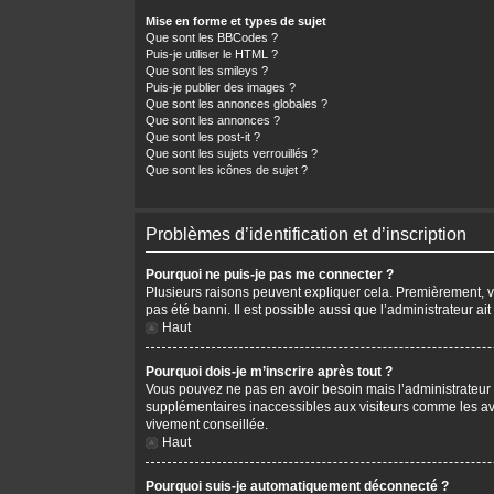
Mise en forme et types de sujet
Que sont les BBCodes ?
Puis-je utiliser le HTML ?
Que sont les smileys ?
Puis-je publier des images ?
Que sont les annonces globales ?
Que sont les annonces ?
Que sont les post-it ?
Que sont les sujets verrouillés ?
Que sont les icônes de sujet ?
Problèmes d’identification et d’inscription
Pourquoi ne puis-je pas me connecter ?
Plusieurs raisons peuvent expliquer cela. Premièrement, vér
pas été banni. Il est possible aussi que l’administrateur ait
Haut
Pourquoi dois-je m’inscrire après tout ?
Vous pouvez ne pas en avoir besoin mais l’administrateur p
supplémentaires inaccessibles aux visiteurs comme les avat
vivement conseillée.
Haut
Pourquoi suis-je automatiquement déconnecté ?