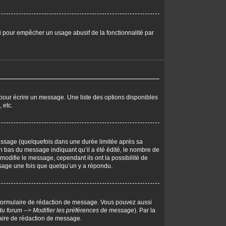
eci pour empêcher un usage abusif de la fonctionnalité par
pour écrire un message. Une liste des options disponibles
 etc.
ssage (quelquefois dans une durée limitée après sa
 bas du message indiquant qu’il a été édité, le nombre de
 modifie le message, cependant ils ont la possibilité de
essage une fois que quelqu’un y a répondu.
 formulaire de rédaction de message. Vous pouvez aussi
du forum --> Modifier les préférences de message
). Par la
aire de rédaction de message.