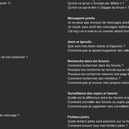
ecter ?!
Qu’est-ce qu’un « Groupe par défaut » ?
Qu’est-ce que le lien « L’équipe du forum » 
Messagerie privée
Je ne peux pas envoyer de messages privé
Je reçois sans arrêt des messages indésira
J’ai reçu un e-mail ou un courrier abusif d’un
Amis et ignorés
Que sont mes listes d’amis et d’ignorés ?
Comment puis-je ajouter/supprimer des utilis
e de me connecter ?
Recherche dans les forums
Comment rechercher dans les forums ?
Pourquoi ma recherche ne renvoie aucun ré
Pourquoi ma recherche retourne une page b
Comment rechercher des membres ?
Comment puis-je trouver mes propres mess
Surveillance des sujets et favoris
Quelle est la différence entre les favoris et l
Comment surveiller des forums ou sujets par
Comment puis-je supprimer mes surveillanc
n de message ?
Fichiers joints
Quels fichiers joints sont autorisés sur ce f
Comment trouver tous mes fichiers joints ?