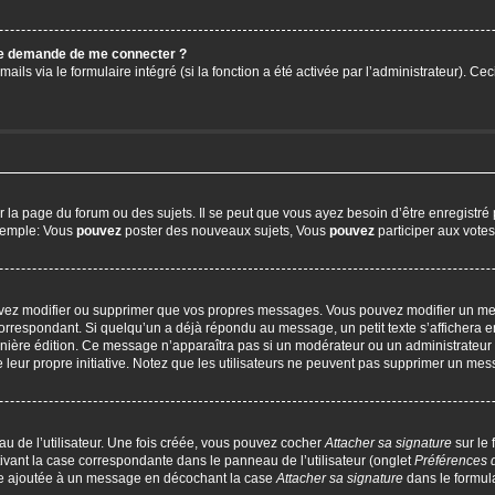
 me demande de me connecter ?
ails via le formulaire intégré (si la fonction a été activée par l’administrateur). C
a page du forum ou des sujets. Il se peut que vous ayez besoin d’être enregistré 
exemple: Vous
pouvez
poster des nouveaux sujets, Vous
pouvez
participer aux votes,
uvez modifier ou supprimer que vos propres messages. Vous pouvez modifier un me
respondant. Si quelqu’un a déjà répondu au message, un petit texte s’affichera en
 dernière édition. Ce message n’apparaîtra pas si un modérateur ou un administrateur
e leur propre initiative. Notez que les utilisateurs ne peuvent pas supprimer un m
u de l’utilisateur. Une fois créée, vous pouvez cocher
Attacher sa signature
sur le
ivant la case correspondante dans le panneau de l’utilisateur (onglet
Préférences 
tre ajoutée à un message en décochant la case
Attacher sa signature
dans le formul