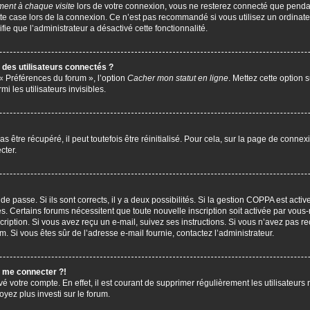
ent à chaque visite
lors de votre connexion, vous ne resterez connecté que penda
te case lors de la connexion. Ce n’est pas recommandé si vous utilisez un ordinate
ifie que l’administrateur a désactivé cette fonctionnalité.
des utilisateurs connectés ?
 « Préférences du forum », l’option
Cacher mon statut en ligne
. Mettez cette option 
i les utilisateurs invisibles.
être récupéré, il peut toutefois être réinitialisé. Pour cela, sur la page de connex
cter.
 de passe. Si ils sont corrects, il y a deux possibilités. Si la gestion COPPA est act
çues. Certains forums nécessitent que toute nouvelle inscription soit activée par vo
scription. Si vous avez reçu un e-mail, suivez ses instructions. Si vous n’avez pas r
pam. Si vous êtes sûr de l’adresse e-mail fournie, contactez l’administrateur.
s me connecter ?!
vé votre compte. En effet, il est courant de supprimer régulièrement les utilisateurs 
oyez plus investi sur le forum.