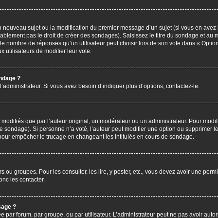
’un nouveau sujet ou la modification du premier message d’un sujet (si vous en avez 
ablement pas le droit de créer des sondages). Saisissez le titre du sondage et au 
nombre de réponses qu’un utilisateur peut choisir lors de son vote dans « Option(s)
x utilisateurs de modifier leur vote.
ondage ?
administrateur. Si vous avez besoin d’indiquer plus d’options, contactez-le.
difiés que par l’auteur original, un modérateur ou un administrateur. Pour modif
le sondage). Si personne n’a voté, l’auteur peut modifier une option ou supprimer 
 pour empêcher le trucage en changeant les intitulés en cours de sondage.
rs ou groupes. Pour les consulter, les lire, y poster, etc., vous devez avoir une pe
nc les contacter.
sage ?
ée par forum, par groupe, ou par utilisateur. L’administrateur peut ne pas avoir autor