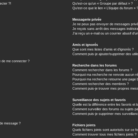
ecter ?!
Qu’est-ce qu’un « Groupe par défaut » ?
Qu’est-ce que le lien « L’équipe du forum » 
Messagerie privée
Je ne peux pas envoyer de messages privé
Je reçois sans arrêt des messages indésira
J’ai reçu un e-mail ou un courrier abusif d’un
Amis et ignorés
Que sont mes listes d’amis et d’ignorés ?
Comment puis-je ajouter/supprimer des utilis
e de me connecter ?
Recherche dans les forums
Comment rechercher dans les forums ?
Pourquoi ma recherche ne renvoie aucun ré
Pourquoi ma recherche retourne une page b
Comment rechercher des membres ?
Comment puis-je trouver mes propres mess
Surveillance des sujets et favoris
Quelle est la différence entre les favoris et l
Comment surveiller des forums ou sujets par
Comment puis-je supprimer mes surveillanc
n de message ?
Fichiers joints
Quels fichiers joints sont autorisés sur ce f
Comment trouver tous mes fichiers joints ?