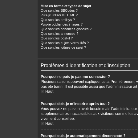
Mise en forme et types de sujet
Que sont les BBCodes ?
Puis-je utiliser le HTML ?
Que sont les smileys ?
Puis-je publier des images ?
Que sont les annonces globales ?
Que sont les annonces ?
Que sont les post-it ?
Que sont les sujets verrouillés ?
Que sont les icônes de sujet ?
Problèmes d’identification et d’inscription
Pourquoi ne puis-je pas me connecter ?
Plusieurs raisons peuvent expliquer cela. Premièrement, vér
pas été banni. Il est possible aussi que l’administrateur ait
Haut
Pourquoi dois-je m’inscrire après tout ?
Vous pouvez ne pas en avoir besoin mais l’administrateur p
supplémentaires inaccessibles aux visiteurs comme les avat
vivement conseillée.
Haut
Pourquoi suis-je automatiquement déconnecté ?