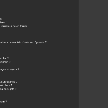
?
s !
bles !
 utilisateur de ce forum !
ateurs de ma liste d’amis ou d’ignorés ?
sultat ?
lanche ?!
ages et sujets ?
a surveillance ?
ticuliers ?
es de sujets ?
orum ?