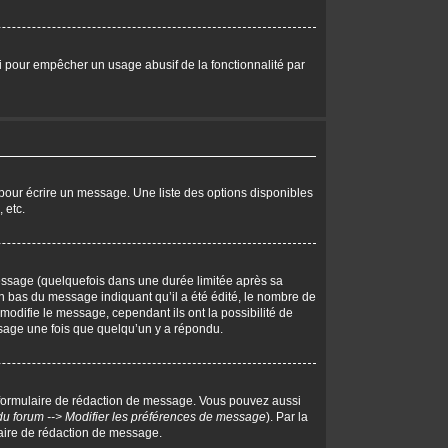
eci pour empêcher un usage abusif de la fonctionnalité par
pour écrire un message. Une liste des options disponibles
 etc.
ssage (quelquefois dans une durée limitée après sa
 bas du message indiquant qu’il a été édité, le nombre de
 modifie le message, cependant ils ont la possibilité de
essage une fois que quelqu’un y a répondu.
 formulaire de rédaction de message. Vous pouvez aussi
du forum --> Modifier les préférences de message
). Par la
aire de rédaction de message.