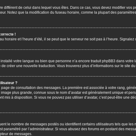
aire différent de celui dans lequel vous êtes. Dans ce cas, vous devez modifier vos
ateur. Notez que la modification du fuseau horaire, comme la plupart des paramètres 
correcte !
u horaire et l’heure d’été, il se peut que le serveur ne soit pas à l’heure. Signalez
s installé votre langue ou bien que personne n’a encore traduit phpBB3 dans votre 
bre de créer une nouvelle traduction. Vous trouverez plus d’informations sur le site 
lisateur ?
 la page de consultation des messages. La première est associée à votre rang, gén
 image plus grande, connue sous le nom d’avatar est généralement unique et personn
ont mis à disposition. Si vous ne pouvez pas utiliser d’avatar, c’est peut-être une d
uent le nombre de messages postés ou identifient certains utilisateurs tels que les
l est paramétré par l’administrateur. Si vous abusez des forums en postant des mess
mpteur de messages.