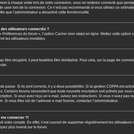
ent à chaque visite
lors de votre connexion, vous ne resterez connecté que penda
te case lors de la connexion. Ce n’est pas recommandé si vous utilisez un ordinate
ifie que l’administrateur a désactivé cette fonctionnalité.
des utilisateurs connectés ?
 « Préférences du forum », l’option
Cacher mon statut en ligne
. Mettez cette option 
i les utilisateurs invisibles.
être récupéré, il peut toutefois être réinitialisé. Pour cela, sur la page de connex
cter.
 de passe. Si ils sont corrects, il y a deux possibilités. Si la gestion COPPA est act
çues. Certains forums nécessitent que toute nouvelle inscription soit activée par vo
scription. Si vous avez reçu un e-mail, suivez ses instructions. Si vous n’avez pas r
pam. Si vous êtes sûr de l’adresse e-mail fournie, contactez l’administrateur.
s me connecter ?!
vé votre compte. En effet, il est courant de supprimer régulièrement les utilisateurs 
oyez plus investi sur le forum.