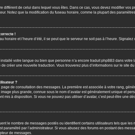
aire différent de celui dans lequel vous êtes. Dans ce cas, vous devez modifier vos
ateur. Notez que la modification du fuseau horaire, comme la plupart des paramètres 
correcte !
u horaire et l’heure d’été, il se peut que le serveur ne soit pas à l’heure. Signalez
s installé votre langue ou bien que personne n’a encore traduit phpBB3 dans votre 
bre de créer une nouvelle traduction. Vous trouverez plus d’informations sur le site 
lisateur ?
 la page de consultation des messages. La première est associée à votre rang, gén
 image plus grande, connue sous le nom d’avatar est généralement unique et personn
ont mis à disposition. Si vous ne pouvez pas utiliser d’avatar, c’est peut-être une d
uent le nombre de messages postés ou identifient certains utilisateurs tels que les
l est paramétré par l’administrateur. Si vous abusez des forums en postant des mess
mpteur de messages.