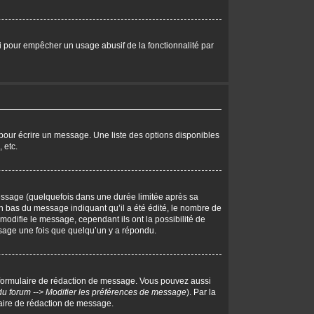
eci pour empêcher un usage abusif de la fonctionnalité par
pour écrire un message. Une liste des options disponibles
 etc.
ssage (quelquefois dans une durée limitée après sa
 bas du message indiquant qu’il a été édité, le nombre de
 modifie le message, cependant ils ont la possibilité de
essage une fois que quelqu’un y a répondu.
 formulaire de rédaction de message. Vous pouvez aussi
du forum --> Modifier les préférences de message
). Par la
aire de rédaction de message.