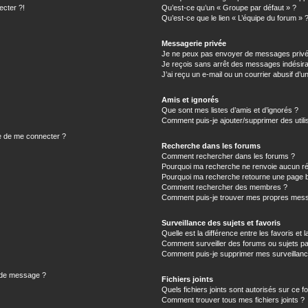
ecter ?!
Qu’est-ce qu’un « Groupe par défaut » ?
Qu’est-ce que le lien « L’équipe du forum » 
Messagerie privée
Je ne peux pas envoyer de messages privé
Je reçois sans arrêt des messages indésira
J’ai reçu un e-mail ou un courrier abusif d’un
Amis et ignorés
Que sont mes listes d’amis et d’ignorés ?
Comment puis-je ajouter/supprimer des utilis
e de me connecter ?
Recherche dans les forums
Comment rechercher dans les forums ?
Pourquoi ma recherche ne renvoie aucun ré
Pourquoi ma recherche retourne une page b
Comment rechercher des membres ?
Comment puis-je trouver mes propres mess
Surveillance des sujets et favoris
Quelle est la différence entre les favoris et l
Comment surveiller des forums ou sujets par
Comment puis-je supprimer mes surveillanc
n de message ?
Fichiers joints
Quels fichiers joints sont autorisés sur ce f
Comment trouver tous mes fichiers joints ?