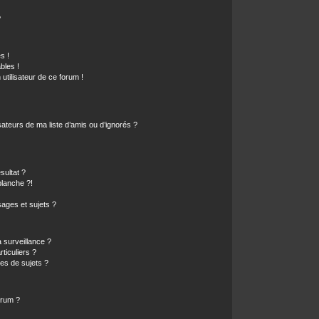
?
s !
bles !
 utilisateur de ce forum !
ateurs de ma liste d’amis ou d’ignorés ?
sultat ?
lanche ?!
ages et sujets ?
a surveillance ?
ticuliers ?
es de sujets ?
orum ?