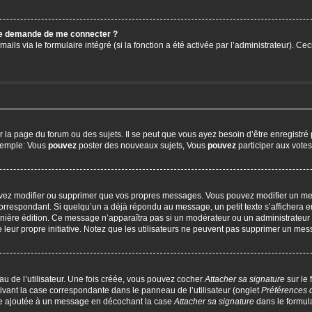
 me demande de me connecter ?
ails via le formulaire intégré (si la fonction a été activée par l’administrateur). C
a page du forum ou des sujets. Il se peut que vous ayez besoin d’être enregistré 
exemple: Vous
pouvez
poster des nouveaux sujets, Vous
pouvez
participer aux votes,
uvez modifier ou supprimer que vos propres messages. Vous pouvez modifier un me
respondant. Si quelqu’un a déjà répondu au message, un petit texte s’affichera en
 dernière édition. Ce message n’apparaîtra pas si un modérateur ou un administrateur
e leur propre initiative. Notez que les utilisateurs ne peuvent pas supprimer un m
u de l’utilisateur. Une fois créée, vous pouvez cocher
Attacher sa signature
sur le
ivant la case correspondante dans le panneau de l’utilisateur (onglet
Préférences 
tre ajoutée à un message en décochant la case
Attacher sa signature
dans le formul