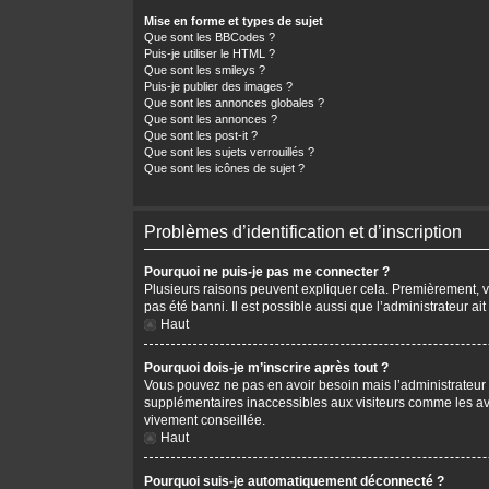
Mise en forme et types de sujet
Que sont les BBCodes ?
Puis-je utiliser le HTML ?
Que sont les smileys ?
Puis-je publier des images ?
Que sont les annonces globales ?
Que sont les annonces ?
Que sont les post-it ?
Que sont les sujets verrouillés ?
Que sont les icônes de sujet ?
Problèmes d’identification et d’inscription
Pourquoi ne puis-je pas me connecter ?
Plusieurs raisons peuvent expliquer cela. Premièrement, vér
pas été banni. Il est possible aussi que l’administrateur ait
Haut
Pourquoi dois-je m’inscrire après tout ?
Vous pouvez ne pas en avoir besoin mais l’administrateur p
supplémentaires inaccessibles aux visiteurs comme les avat
vivement conseillée.
Haut
Pourquoi suis-je automatiquement déconnecté ?