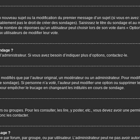
’un nouveau sujet ou la modification du premier message d’un sujet (si vous en avez 
ablement pas le droit de créer des sondages). Saisissez le titre du sondage et au 
nombre de réponses qu’un utilisateur peut choisir lors de son vote dans « Option(s)
x utilisateurs de modifier leur vote.
ondage ?
administrateur. Si vous avez besoin d’indiquer plus d’options, contactez-le.
difiés que par l’auteur original, un modérateur ou un administrateur. Pour modif
le sondage). Si personne n’a voté, l’auteur peut modifier une option ou supprimer 
 pour empêcher le trucage en changeant les intitulés en cours de sondage.
rs ou groupes. Pour les consulter, les lire, y poster, etc., vous devez avoir une pe
nc les contacter.
sage ?
ée par forum, par groupe, ou par utilisateur. L’administrateur peut ne pas avoir autor