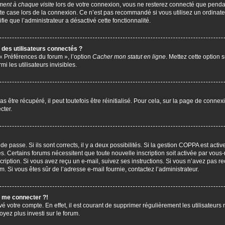
ent à chaque visite
lors de votre connexion, vous ne resterez connecté que penda
te case lors de la connexion. Ce n’est pas recommandé si vous utilisez un ordinate
ifie que l’administrateur a désactivé cette fonctionnalité.
des utilisateurs connectés ?
 « Préférences du forum », l’option
Cacher mon statut en ligne
. Mettez cette option 
i les utilisateurs invisibles.
être récupéré, il peut toutefois être réinitialisé. Pour cela, sur la page de connex
cter.
 de passe. Si ils sont corrects, il y a deux possibilités. Si la gestion COPPA est act
çues. Certains forums nécessitent que toute nouvelle inscription soit activée par vo
scription. Si vous avez reçu un e-mail, suivez ses instructions. Si vous n’avez pas r
pam. Si vous êtes sûr de l’adresse e-mail fournie, contactez l’administrateur.
s me connecter ?!
vé votre compte. En effet, il est courant de supprimer régulièrement les utilisateurs 
oyez plus investi sur le forum.