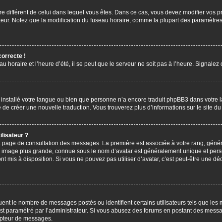
aire différent de celui dans lequel vous êtes. Dans ce cas, vous devez modifier vos
ateur. Notez que la modification du fuseau horaire, comme la plupart des paramètres 
correcte !
u horaire et l’heure d’été, il se peut que le serveur ne soit pas à l’heure. Signalez
s installé votre langue ou bien que personne n’a encore traduit phpBB3 dans votre 
bre de créer une nouvelle traduction. Vous trouverez plus d’informations sur le site 
lisateur ?
 la page de consultation des messages. La première est associée à votre rang, gén
 image plus grande, connue sous le nom d’avatar est généralement unique et personn
ont mis à disposition. Si vous ne pouvez pas utiliser d’avatar, c’est peut-être une d
uent le nombre de messages postés ou identifient certains utilisateurs tels que les
l est paramétré par l’administrateur. Si vous abusez des forums en postant des mess
mpteur de messages.