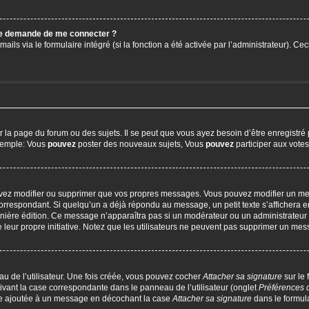
 me demande de me connecter ?
ails via le formulaire intégré (si la fonction a été activée par l’administrateur). C
a page du forum ou des sujets. Il se peut que vous ayez besoin d’être enregistré 
exemple: Vous
pouvez
poster des nouveaux sujets, Vous
pouvez
participer aux votes,
uvez modifier ou supprimer que vos propres messages. Vous pouvez modifier un me
respondant. Si quelqu’un a déjà répondu au message, un petit texte s’affichera en
 dernière édition. Ce message n’apparaîtra pas si un modérateur ou un administrateur
e leur propre initiative. Notez que les utilisateurs ne peuvent pas supprimer un m
u de l’utilisateur. Une fois créée, vous pouvez cocher
Attacher sa signature
sur le
ivant la case correspondante dans le panneau de l’utilisateur (onglet
Préférences 
tre ajoutée à un message en décochant la case
Attacher sa signature
dans le formul