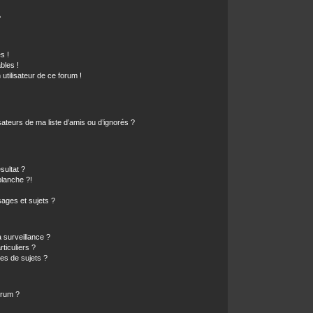
?
s !
bles !
 utilisateur de ce forum !
ateurs de ma liste d’amis ou d’ignorés ?
sultat ?
lanche ?!
ages et sujets ?
a surveillance ?
ticuliers ?
es de sujets ?
orum ?