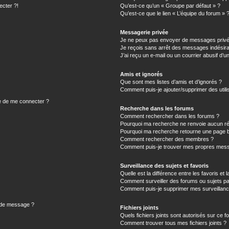
ecter ?!
Qu’est-ce qu’un « Groupe par défaut » ?
Qu’est-ce que le lien « L’équipe du forum » 
Messagerie privée
Je ne peux pas envoyer de messages privé
Je reçois sans arrêt des messages indésira
J’ai reçu un e-mail ou un courrier abusif d’un
Amis et ignorés
Que sont mes listes d’amis et d’ignorés ?
Comment puis-je ajouter/supprimer des utilis
e de me connecter ?
Recherche dans les forums
Comment rechercher dans les forums ?
Pourquoi ma recherche ne renvoie aucun ré
Pourquoi ma recherche retourne une page b
Comment rechercher des membres ?
Comment puis-je trouver mes propres mess
Surveillance des sujets et favoris
Quelle est la différence entre les favoris et l
Comment surveiller des forums ou sujets par
Comment puis-je supprimer mes surveillanc
n de message ?
Fichiers joints
Quels fichiers joints sont autorisés sur ce f
Comment trouver tous mes fichiers joints ?