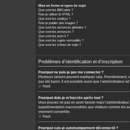
Mise en forme et types de sujet
Que sont les BBCodes ?
Puis-je utiliser le HTML ?
Que sont les smileys ?
Puis-je publier des images ?
Que sont les annonces globales ?
Que sont les annonces ?
Que sont les post-it ?
Que sont les sujets verrouillés ?
Que sont les icônes de sujet ?
Problèmes d’identification et d’inscription
Pourquoi ne puis-je pas me connecter ?
Plusieurs raisons peuvent expliquer cela. Premièrement, vér
pas été banni. Il est possible aussi que l’administrateur ait
Haut
Pourquoi dois-je m’inscrire après tout ?
Vous pouvez ne pas en avoir besoin mais l’administrateur p
supplémentaires inaccessibles aux visiteurs comme les avat
vivement conseillée.
Haut
Pourquoi suis-je automatiquement déconnecté ?