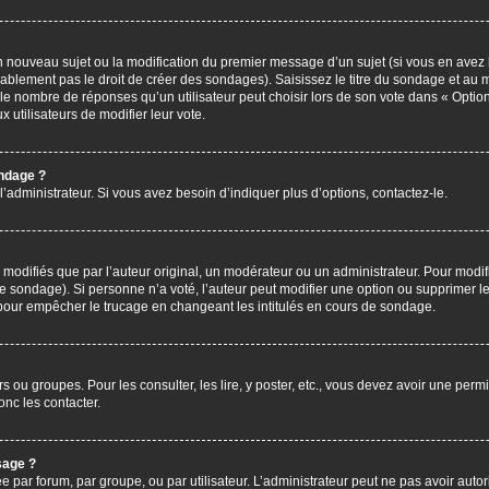
’un nouveau sujet ou la modification du premier message d’un sujet (si vous en avez 
ablement pas le droit de créer des sondages). Saisissez le titre du sondage et au 
nombre de réponses qu’un utilisateur peut choisir lors de son vote dans « Option(s)
x utilisateurs de modifier leur vote.
ondage ?
administrateur. Si vous avez besoin d’indiquer plus d’options, contactez-le.
difiés que par l’auteur original, un modérateur ou un administrateur. Pour modif
le sondage). Si personne n’a voté, l’auteur peut modifier une option ou supprimer 
 pour empêcher le trucage en changeant les intitulés en cours de sondage.
rs ou groupes. Pour les consulter, les lire, y poster, etc., vous devez avoir une pe
nc les contacter.
sage ?
ée par forum, par groupe, ou par utilisateur. L’administrateur peut ne pas avoir autor