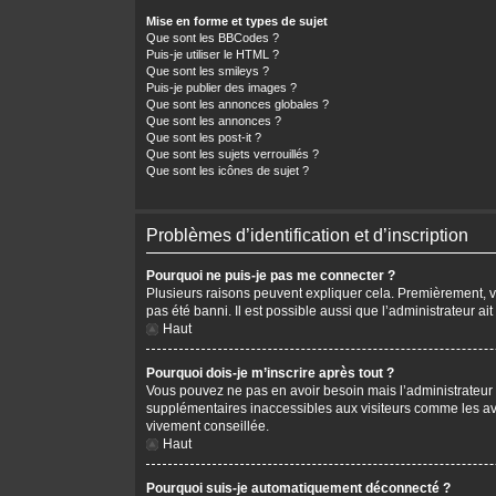
Mise en forme et types de sujet
Que sont les BBCodes ?
Puis-je utiliser le HTML ?
Que sont les smileys ?
Puis-je publier des images ?
Que sont les annonces globales ?
Que sont les annonces ?
Que sont les post-it ?
Que sont les sujets verrouillés ?
Que sont les icônes de sujet ?
Problèmes d’identification et d’inscription
Pourquoi ne puis-je pas me connecter ?
Plusieurs raisons peuvent expliquer cela. Premièrement, vér
pas été banni. Il est possible aussi que l’administrateur ait
Haut
Pourquoi dois-je m’inscrire après tout ?
Vous pouvez ne pas en avoir besoin mais l’administrateur p
supplémentaires inaccessibles aux visiteurs comme les avat
vivement conseillée.
Haut
Pourquoi suis-je automatiquement déconnecté ?