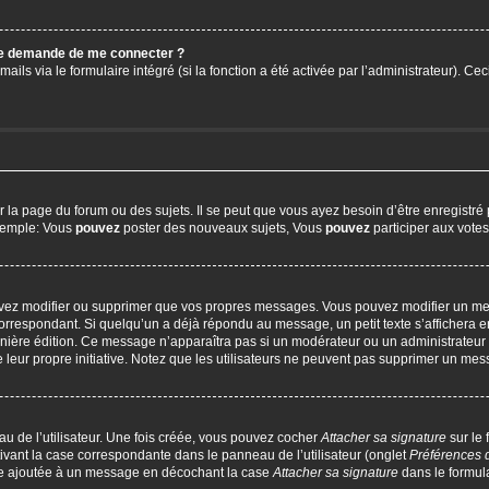
 me demande de me connecter ?
ails via le formulaire intégré (si la fonction a été activée par l’administrateur). C
a page du forum ou des sujets. Il se peut que vous ayez besoin d’être enregistré 
exemple: Vous
pouvez
poster des nouveaux sujets, Vous
pouvez
participer aux votes,
uvez modifier ou supprimer que vos propres messages. Vous pouvez modifier un me
respondant. Si quelqu’un a déjà répondu au message, un petit texte s’affichera en
 dernière édition. Ce message n’apparaîtra pas si un modérateur ou un administrateur
e leur propre initiative. Notez que les utilisateurs ne peuvent pas supprimer un m
u de l’utilisateur. Une fois créée, vous pouvez cocher
Attacher sa signature
sur le
ivant la case correspondante dans le panneau de l’utilisateur (onglet
Préférences 
tre ajoutée à un message en décochant la case
Attacher sa signature
dans le formul