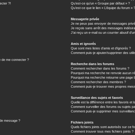
ecter ?!
Qu’est-ce qu’un « Groupe par défaut » ?
Qu’est-ce que le lien « L’équipe du forum » 
Messagerie privée
Je ne peux pas envoyer de messages privé
Je reçois sans arrêt des messages indésira
J’ai reçu un e-mail ou un courrier abusif d’un
Amis et ignorés
Que sont mes listes d’amis et d’ignorés ?
Comment puis-je ajouter/supprimer des utilis
e de me connecter ?
Recherche dans les forums
Comment rechercher dans les forums ?
Pourquoi ma recherche ne renvoie aucun ré
Pourquoi ma recherche retourne une page b
Comment rechercher des membres ?
Comment puis-je trouver mes propres mess
Surveillance des sujets et favoris
Quelle est la différence entre les favoris et l
Comment surveiller des forums ou sujets par
Comment puis-je supprimer mes surveillanc
n de message ?
Fichiers joints
Quels fichiers joints sont autorisés sur ce f
Comment trouver tous mes fichiers joints ?