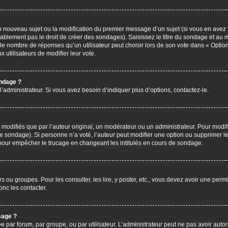
’un nouveau sujet ou la modification du premier message d’un sujet (si vous en avez 
ablement pas le droit de créer des sondages). Saisissez le titre du sondage et au 
nombre de réponses qu’un utilisateur peut choisir lors de son vote dans « Option(s)
x utilisateurs de modifier leur vote.
ondage ?
administrateur. Si vous avez besoin d’indiquer plus d’options, contactez-le.
difiés que par l’auteur original, un modérateur ou un administrateur. Pour modif
le sondage). Si personne n’a voté, l’auteur peut modifier une option ou supprimer 
 pour empêcher le trucage en changeant les intitulés en cours de sondage.
rs ou groupes. Pour les consulter, les lire, y poster, etc., vous devez avoir une pe
nc les contacter.
sage ?
ée par forum, par groupe, ou par utilisateur. L’administrateur peut ne pas avoir autor