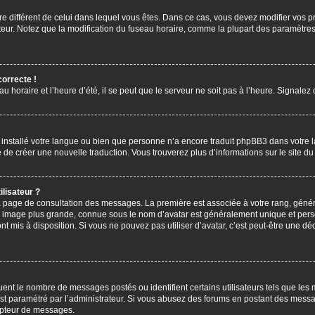
aire différent de celui dans lequel vous êtes. Dans ce cas, vous devez modifier vos
ateur. Notez que la modification du fuseau horaire, comme la plupart des paramètres 
correcte !
u horaire et l’heure d’été, il se peut que le serveur ne soit pas à l’heure. Signalez
s installé votre langue ou bien que personne n’a encore traduit phpBB3 dans votre 
bre de créer une nouvelle traduction. Vous trouverez plus d’informations sur le site 
lisateur ?
 la page de consultation des messages. La première est associée à votre rang, gén
 image plus grande, connue sous le nom d’avatar est généralement unique et personn
ont mis à disposition. Si vous ne pouvez pas utiliser d’avatar, c’est peut-être une d
uent le nombre de messages postés ou identifient certains utilisateurs tels que les
l est paramétré par l’administrateur. Si vous abusez des forums en postant des mess
mpteur de messages.