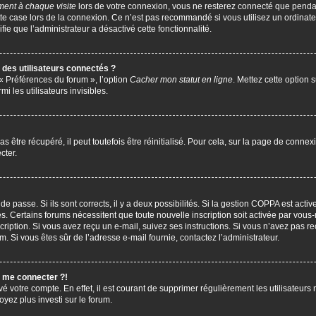
ent à chaque visite
lors de votre connexion, vous ne resterez connecté que penda
te case lors de la connexion. Ce n’est pas recommandé si vous utilisez un ordinate
ifie que l’administrateur a désactivé cette fonctionnalité.
des utilisateurs connectés ?
 « Préférences du forum », l’option
Cacher mon statut en ligne
. Mettez cette option 
i les utilisateurs invisibles.
être récupéré, il peut toutefois être réinitialisé. Pour cela, sur la page de connex
cter.
 de passe. Si ils sont corrects, il y a deux possibilités. Si la gestion COPPA est act
çues. Certains forums nécessitent que toute nouvelle inscription soit activée par vo
scription. Si vous avez reçu un e-mail, suivez ses instructions. Si vous n’avez pas r
pam. Si vous êtes sûr de l’adresse e-mail fournie, contactez l’administrateur.
s me connecter ?!
vé votre compte. En effet, il est courant de supprimer régulièrement les utilisateurs 
oyez plus investi sur le forum.