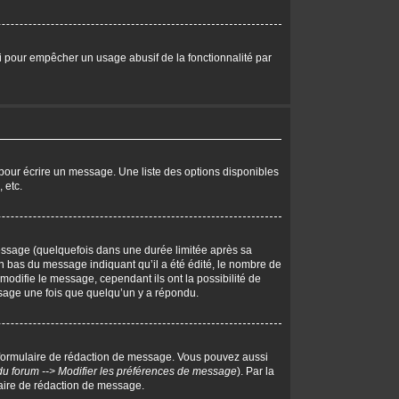
eci pour empêcher un usage abusif de la fonctionnalité par
pour écrire un message. Une liste des options disponibles
 etc.
ssage (quelquefois dans une durée limitée après sa
 bas du message indiquant qu’il a été édité, le nombre de
 modifie le message, cependant ils ont la possibilité de
essage une fois que quelqu’un y a répondu.
 formulaire de rédaction de message. Vous pouvez aussi
du forum --> Modifier les préférences de message
). Par la
aire de rédaction de message.