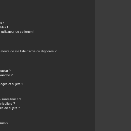
?
s !
bles !
 utilisateur de ce forum !
ateurs de ma liste d’amis ou d’ignorés ?
sultat ?
lanche ?!
ages et sujets ?
a surveillance ?
ticuliers ?
es de sujets ?
orum ?