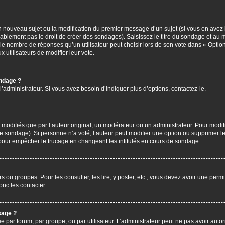
’un nouveau sujet ou la modification du premier message d’un sujet (si vous en avez 
ablement pas le droit de créer des sondages). Saisissez le titre du sondage et au 
nombre de réponses qu’un utilisateur peut choisir lors de son vote dans « Option(s)
x utilisateurs de modifier leur vote.
ondage ?
administrateur. Si vous avez besoin d’indiquer plus d’options, contactez-le.
difiés que par l’auteur original, un modérateur ou un administrateur. Pour modif
le sondage). Si personne n’a voté, l’auteur peut modifier une option ou supprimer 
 pour empêcher le trucage en changeant les intitulés en cours de sondage.
rs ou groupes. Pour les consulter, les lire, y poster, etc., vous devez avoir une pe
nc les contacter.
sage ?
ée par forum, par groupe, ou par utilisateur. L’administrateur peut ne pas avoir autor