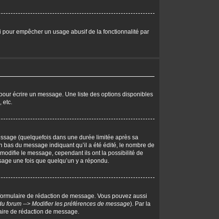
eci pour empêcher un usage abusif de la fonctionnalité par
pour écrire un message. Une liste des options disponibles
 etc.
ssage (quelquefois dans une durée limitée après sa
 bas du message indiquant qu’il a été édité, le nombre de
 modifie le message, cependant ils ont la possibilité de
essage une fois que quelqu’un y a répondu.
 formulaire de rédaction de message. Vous pouvez aussi
du forum --> Modifier les préférences de message
). Par la
aire de rédaction de message.