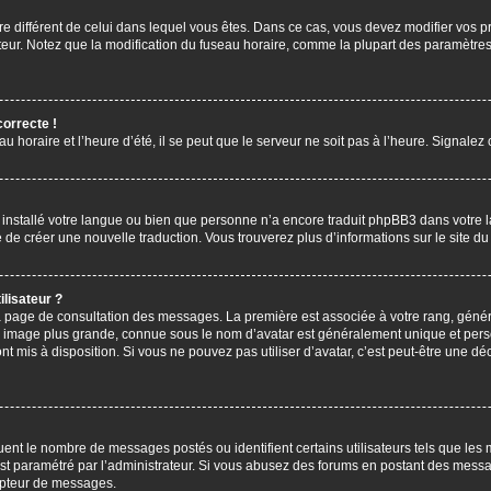
aire différent de celui dans lequel vous êtes. Dans ce cas, vous devez modifier vos
ateur. Notez que la modification du fuseau horaire, comme la plupart des paramètres 
correcte !
u horaire et l’heure d’été, il se peut que le serveur ne soit pas à l’heure. Signalez
s installé votre langue ou bien que personne n’a encore traduit phpBB3 dans votre 
bre de créer une nouvelle traduction. Vous trouverez plus d’informations sur le site 
lisateur ?
 la page de consultation des messages. La première est associée à votre rang, gén
 image plus grande, connue sous le nom d’avatar est généralement unique et personn
ont mis à disposition. Si vous ne pouvez pas utiliser d’avatar, c’est peut-être une d
uent le nombre de messages postés ou identifient certains utilisateurs tels que les
l est paramétré par l’administrateur. Si vous abusez des forums en postant des mess
mpteur de messages.