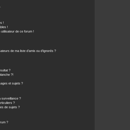
?
s !
bles !
 utilisateur de ce forum !
ateurs de ma liste d’amis ou d’ignorés ?
sultat ?
lanche ?!
ages et sujets ?
a surveillance ?
ticuliers ?
es de sujets ?
orum ?