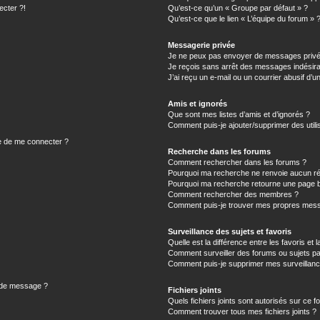
ecter ?!
Qu’est-ce qu’un « Groupe par défaut » ?
Qu’est-ce que le lien « L’équipe du forum » 
Messagerie privée
Je ne peux pas envoyer de messages privé
Je reçois sans arrêt des messages indésira
J’ai reçu un e-mail ou un courrier abusif d’un
Amis et ignorés
Que sont mes listes d’amis et d’ignorés ?
Comment puis-je ajouter/supprimer des utilis
e de me connecter ?
Recherche dans les forums
Comment rechercher dans les forums ?
Pourquoi ma recherche ne renvoie aucun ré
Pourquoi ma recherche retourne une page b
Comment rechercher des membres ?
Comment puis-je trouver mes propres mess
Surveillance des sujets et favoris
Quelle est la différence entre les favoris et l
Comment surveiller des forums ou sujets par
Comment puis-je supprimer mes surveillanc
n de message ?
Fichiers joints
Quels fichiers joints sont autorisés sur ce f
Comment trouver tous mes fichiers joints ?