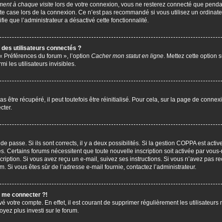
ent à chaque visite
lors de votre connexion, vous ne resterez connecté que penda
te case lors de la connexion. Ce n’est pas recommandé si vous utilisez un ordinate
ifie que l’administrateur a désactivé cette fonctionnalité.
des utilisateurs connectés ?
 « Préférences du forum », l’option
Cacher mon statut en ligne
. Mettez cette option 
i les utilisateurs invisibles.
être récupéré, il peut toutefois être réinitialisé. Pour cela, sur la page de connex
cter.
 de passe. Si ils sont corrects, il y a deux possibilités. Si la gestion COPPA est act
çues. Certains forums nécessitent que toute nouvelle inscription soit activée par vo
scription. Si vous avez reçu un e-mail, suivez ses instructions. Si vous n’avez pas r
pam. Si vous êtes sûr de l’adresse e-mail fournie, contactez l’administrateur.
s me connecter ?!
vé votre compte. En effet, il est courant de supprimer régulièrement les utilisateurs 
oyez plus investi sur le forum.