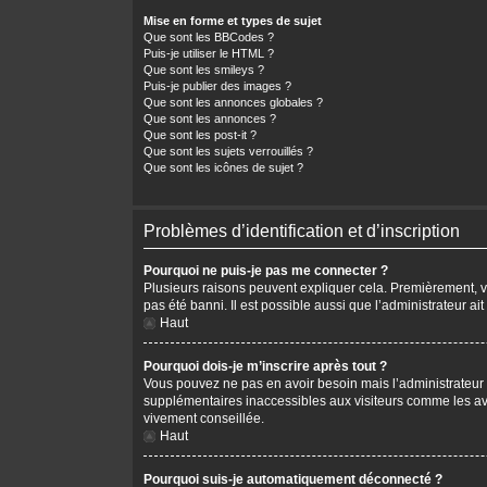
Mise en forme et types de sujet
Que sont les BBCodes ?
Puis-je utiliser le HTML ?
Que sont les smileys ?
Puis-je publier des images ?
Que sont les annonces globales ?
Que sont les annonces ?
Que sont les post-it ?
Que sont les sujets verrouillés ?
Que sont les icônes de sujet ?
Problèmes d’identification et d’inscription
Pourquoi ne puis-je pas me connecter ?
Plusieurs raisons peuvent expliquer cela. Premièrement, vér
pas été banni. Il est possible aussi que l’administrateur ait
Haut
Pourquoi dois-je m’inscrire après tout ?
Vous pouvez ne pas en avoir besoin mais l’administrateur p
supplémentaires inaccessibles aux visiteurs comme les avat
vivement conseillée.
Haut
Pourquoi suis-je automatiquement déconnecté ?