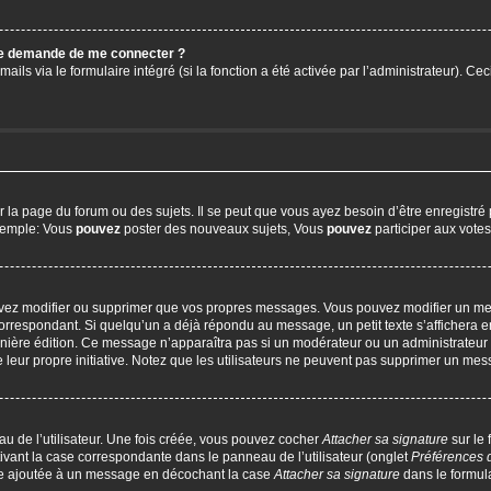
 me demande de me connecter ?
ails via le formulaire intégré (si la fonction a été activée par l’administrateur). C
a page du forum ou des sujets. Il se peut que vous ayez besoin d’être enregistré 
exemple: Vous
pouvez
poster des nouveaux sujets, Vous
pouvez
participer aux votes,
uvez modifier ou supprimer que vos propres messages. Vous pouvez modifier un me
respondant. Si quelqu’un a déjà répondu au message, un petit texte s’affichera en
 dernière édition. Ce message n’apparaîtra pas si un modérateur ou un administrateur
e leur propre initiative. Notez que les utilisateurs ne peuvent pas supprimer un m
u de l’utilisateur. Une fois créée, vous pouvez cocher
Attacher sa signature
sur le
ivant la case correspondante dans le panneau de l’utilisateur (onglet
Préférences 
tre ajoutée à un message en décochant la case
Attacher sa signature
dans le formul