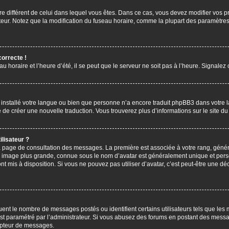
aire différent de celui dans lequel vous êtes. Dans ce cas, vous devez modifier vos
ateur. Notez que la modification du fuseau horaire, comme la plupart des paramètres 
correcte !
u horaire et l’heure d’été, il se peut que le serveur ne soit pas à l’heure. Signalez
s installé votre langue ou bien que personne n’a encore traduit phpBB3 dans votre 
bre de créer une nouvelle traduction. Vous trouverez plus d’informations sur le site 
lisateur ?
 la page de consultation des messages. La première est associée à votre rang, gén
 image plus grande, connue sous le nom d’avatar est généralement unique et personn
ont mis à disposition. Si vous ne pouvez pas utiliser d’avatar, c’est peut-être une d
uent le nombre de messages postés ou identifient certains utilisateurs tels que les
l est paramétré par l’administrateur. Si vous abusez des forums en postant des mess
mpteur de messages.