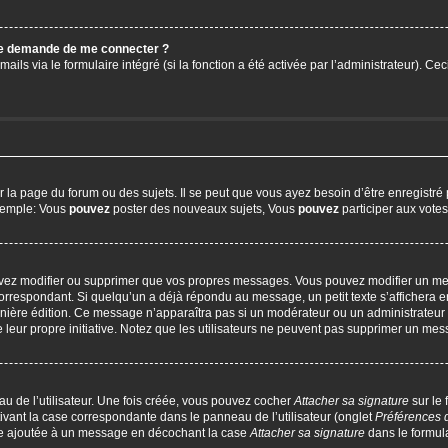
 me demande de me connecter ?
ails via le formulaire intégré (si la fonction a été activée par l’administrateur). C
a page du forum ou des sujets. Il se peut que vous ayez besoin d’être enregistré 
exemple: Vous
pouvez
poster des nouveaux sujets, Vous
pouvez
participer aux votes,
uvez modifier ou supprimer que vos propres messages. Vous pouvez modifier un me
respondant. Si quelqu’un a déjà répondu au message, un petit texte s’affichera en
 dernière édition. Ce message n’apparaîtra pas si un modérateur ou un administrateur
e leur propre initiative. Notez que les utilisateurs ne peuvent pas supprimer un m
u de l’utilisateur. Une fois créée, vous pouvez cocher
Attacher sa signature
sur le
ivant la case correspondante dans le panneau de l’utilisateur (onglet
Préférences 
tre ajoutée à un message en décochant la case
Attacher sa signature
dans le formul