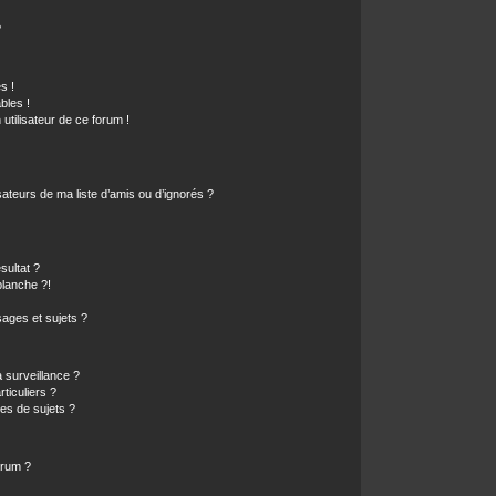
?
s !
bles !
 utilisateur de ce forum !
ateurs de ma liste d’amis ou d’ignorés ?
sultat ?
lanche ?!
ages et sujets ?
a surveillance ?
ticuliers ?
es de sujets ?
orum ?