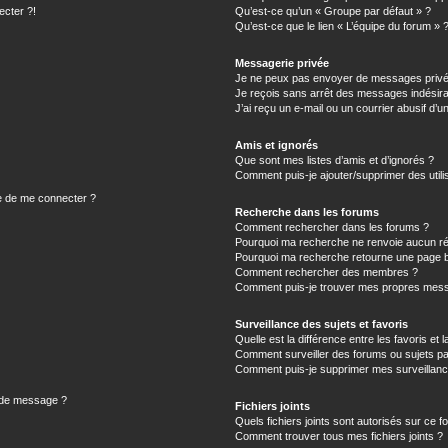
ecter ?!
Qu’est-ce qu’un « Groupe par défaut » ?
Qu’est-ce que le lien « L’équipe du forum » 
Messagerie privée
Je ne peux pas envoyer de messages privé
Je reçois sans arrêt des messages indésira
J’ai reçu un e-mail ou un courrier abusif d’un
Amis et ignorés
Que sont mes listes d’amis et d’ignorés ?
Comment puis-je ajouter/supprimer des utilis
e de me connecter ?
Recherche dans les forums
Comment rechercher dans les forums ?
Pourquoi ma recherche ne renvoie aucun ré
Pourquoi ma recherche retourne une page b
Comment rechercher des membres ?
Comment puis-je trouver mes propres mess
Surveillance des sujets et favoris
Quelle est la différence entre les favoris et l
Comment surveiller des forums ou sujets par
Comment puis-je supprimer mes surveillanc
n de message ?
Fichiers joints
Quels fichiers joints sont autorisés sur ce f
Comment trouver tous mes fichiers joints ?