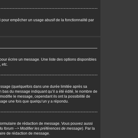
eci pour empêcher un usage abusif de la fonctionnalité par
pour écrire un message. Une liste des options disponibles
 etc.
ssage (quelquefois dans une durée limitée après sa
 bas du message indiquant qu’il a été édité, le nombre de
 modifie le message, cependant ils ont la possibilité de
essage une fois que quelqu’un y a répondu.
 formulaire de rédaction de message. Vous pouvez aussi
du forum --> Modifier les préférences de message
). Par la
aire de rédaction de message.