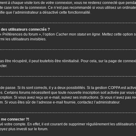
ent à chaque visite
lors de votre connexion, vous ne resterez connecté que penda
te case lors de la connexion. Ce n’est pas recommandé si vous utilisez un ordinate
ifie que l’administrateur a désactivé cette fonctionnalité.
des utilisateurs connectés ?
 « Préférences du forum », l’option
Cacher mon statut en ligne
. Mettez cette option 
i les utilisateurs invisibles.
être récupéré, il peut toutefois être réinitialisé. Pour cela, sur la page de connex
cter.
 de passe. Si ils sont corrects, il y a deux possibilités. Si la gestion COPPA est act
çues. Certains forums nécessitent que toute nouvelle inscription soit activée par vo
scription. Si vous avez reçu un e-mail, suivez ses instructions. Si vous n’avez pas r
pam. Si vous êtes sûr de l’adresse e-mail fournie, contactez l’administrateur.
s me connecter ?!
vé votre compte. En effet, il est courant de supprimer régulièrement les utilisateurs 
oyez plus investi sur le forum.