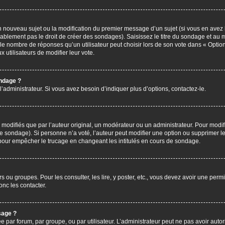
’un nouveau sujet ou la modification du premier message d’un sujet (si vous en avez 
ablement pas le droit de créer des sondages). Saisissez le titre du sondage et au 
nombre de réponses qu’un utilisateur peut choisir lors de son vote dans « Option(s)
x utilisateurs de modifier leur vote.
ondage ?
administrateur. Si vous avez besoin d’indiquer plus d’options, contactez-le.
difiés que par l’auteur original, un modérateur ou un administrateur. Pour modif
le sondage). Si personne n’a voté, l’auteur peut modifier une option ou supprimer 
 pour empêcher le trucage en changeant les intitulés en cours de sondage.
rs ou groupes. Pour les consulter, les lire, y poster, etc., vous devez avoir une pe
nc les contacter.
sage ?
ée par forum, par groupe, ou par utilisateur. L’administrateur peut ne pas avoir autor