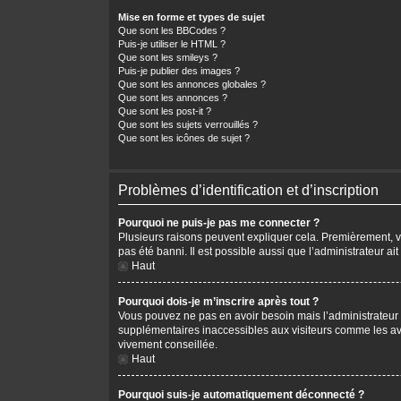
Mise en forme et types de sujet
Que sont les BBCodes ?
Puis-je utiliser le HTML ?
Que sont les smileys ?
Puis-je publier des images ?
Que sont les annonces globales ?
Que sont les annonces ?
Que sont les post-it ?
Que sont les sujets verrouillés ?
Que sont les icônes de sujet ?
Problèmes d’identification et d’inscription
Pourquoi ne puis-je pas me connecter ?
Plusieurs raisons peuvent expliquer cela. Premièrement, vér
pas été banni. Il est possible aussi que l’administrateur ait
Haut
Pourquoi dois-je m’inscrire après tout ?
Vous pouvez ne pas en avoir besoin mais l’administrateur p
supplémentaires inaccessibles aux visiteurs comme les avat
vivement conseillée.
Haut
Pourquoi suis-je automatiquement déconnecté ?