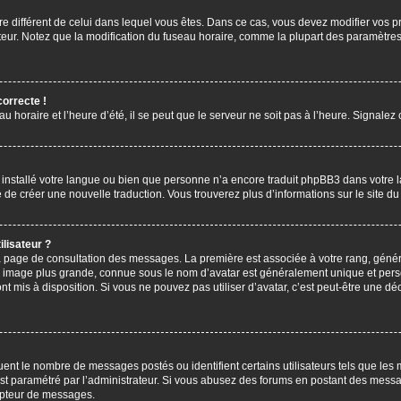
aire différent de celui dans lequel vous êtes. Dans ce cas, vous devez modifier vos
ateur. Notez que la modification du fuseau horaire, comme la plupart des paramètres 
correcte !
u horaire et l’heure d’été, il se peut que le serveur ne soit pas à l’heure. Signalez
s installé votre langue ou bien que personne n’a encore traduit phpBB3 dans votre 
bre de créer une nouvelle traduction. Vous trouverez plus d’informations sur le site 
lisateur ?
 la page de consultation des messages. La première est associée à votre rang, gén
 image plus grande, connue sous le nom d’avatar est généralement unique et personn
ont mis à disposition. Si vous ne pouvez pas utiliser d’avatar, c’est peut-être une d
uent le nombre de messages postés ou identifient certains utilisateurs tels que les
l est paramétré par l’administrateur. Si vous abusez des forums en postant des mess
mpteur de messages.