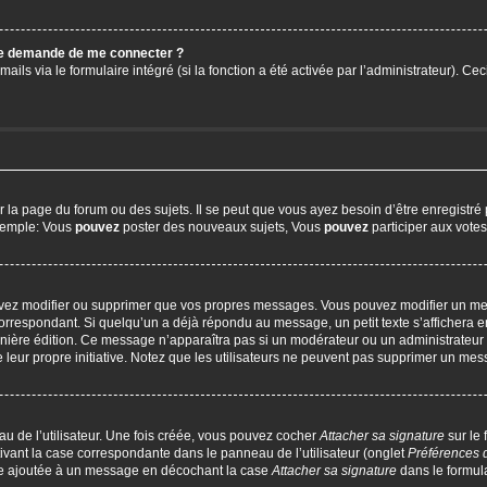
 me demande de me connecter ?
ails via le formulaire intégré (si la fonction a été activée par l’administrateur). C
a page du forum ou des sujets. Il se peut que vous ayez besoin d’être enregistré 
exemple: Vous
pouvez
poster des nouveaux sujets, Vous
pouvez
participer aux votes,
uvez modifier ou supprimer que vos propres messages. Vous pouvez modifier un me
respondant. Si quelqu’un a déjà répondu au message, un petit texte s’affichera en
 dernière édition. Ce message n’apparaîtra pas si un modérateur ou un administrateur
e leur propre initiative. Notez que les utilisateurs ne peuvent pas supprimer un m
u de l’utilisateur. Une fois créée, vous pouvez cocher
Attacher sa signature
sur le
ivant la case correspondante dans le panneau de l’utilisateur (onglet
Préférences 
tre ajoutée à un message en décochant la case
Attacher sa signature
dans le formul