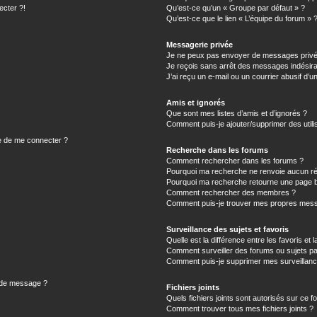
ecter ?!
Qu’est-ce qu’un « Groupe par défaut » ?
Qu’est-ce que le lien « L’équipe du forum » 
Messagerie privée
Je ne peux pas envoyer de messages privé
Je reçois sans arrêt des messages indésira
J’ai reçu un e-mail ou un courrier abusif d’un
Amis et ignorés
Que sont mes listes d’amis et d’ignorés ?
Comment puis-je ajouter/supprimer des utilis
e de me connecter ?
Recherche dans les forums
Comment rechercher dans les forums ?
Pourquoi ma recherche ne renvoie aucun ré
Pourquoi ma recherche retourne une page b
Comment rechercher des membres ?
Comment puis-je trouver mes propres mess
Surveillance des sujets et favoris
Quelle est la différence entre les favoris et l
Comment surveiller des forums ou sujets par
Comment puis-je supprimer mes surveillanc
n de message ?
Fichiers joints
Quels fichiers joints sont autorisés sur ce f
Comment trouver tous mes fichiers joints ?