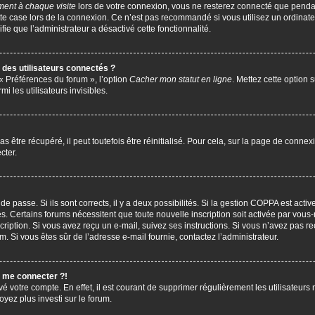
ent à chaque visite
lors de votre connexion, vous ne resterez connecté que penda
te case lors de la connexion. Ce n’est pas recommandé si vous utilisez un ordinate
ifie que l’administrateur a désactivé cette fonctionnalité.
des utilisateurs connectés ?
 « Préférences du forum », l’option
Cacher mon statut en ligne
. Mettez cette option 
i les utilisateurs invisibles.
être récupéré, il peut toutefois être réinitialisé. Pour cela, sur la page de connex
cter.
 de passe. Si ils sont corrects, il y a deux possibilités. Si la gestion COPPA est act
çues. Certains forums nécessitent que toute nouvelle inscription soit activée par vo
scription. Si vous avez reçu un e-mail, suivez ses instructions. Si vous n’avez pas r
pam. Si vous êtes sûr de l’adresse e-mail fournie, contactez l’administrateur.
s me connecter ?!
vé votre compte. En effet, il est courant de supprimer régulièrement les utilisateurs 
oyez plus investi sur le forum.