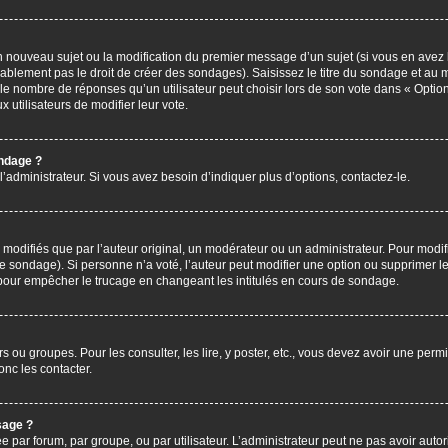
’un nouveau sujet ou la modification du premier message d’un sujet (si vous en avez 
ablement pas le droit de créer des sondages). Saisissez le titre du sondage et au 
nombre de réponses qu’un utilisateur peut choisir lors de son vote dans « Option(s)
x utilisateurs de modifier leur vote.
ondage ?
administrateur. Si vous avez besoin d’indiquer plus d’options, contactez-le.
difiés que par l’auteur original, un modérateur ou un administrateur. Pour modif
le sondage). Si personne n’a voté, l’auteur peut modifier une option ou supprimer 
 pour empêcher le trucage en changeant les intitulés en cours de sondage.
rs ou groupes. Pour les consulter, les lire, y poster, etc., vous devez avoir une pe
nc les contacter.
sage ?
ée par forum, par groupe, ou par utilisateur. L’administrateur peut ne pas avoir autor