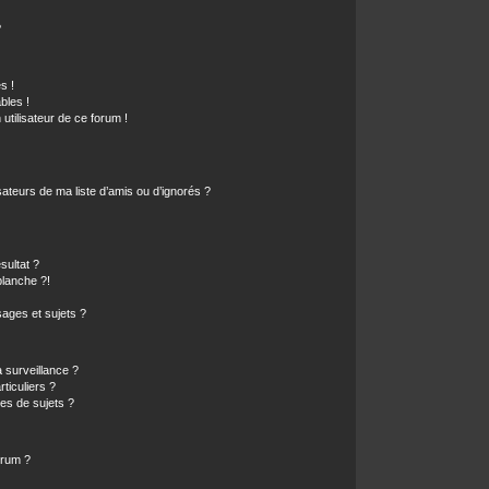
?
s !
bles !
 utilisateur de ce forum !
ateurs de ma liste d’amis ou d’ignorés ?
sultat ?
lanche ?!
ages et sujets ?
a surveillance ?
ticuliers ?
es de sujets ?
orum ?