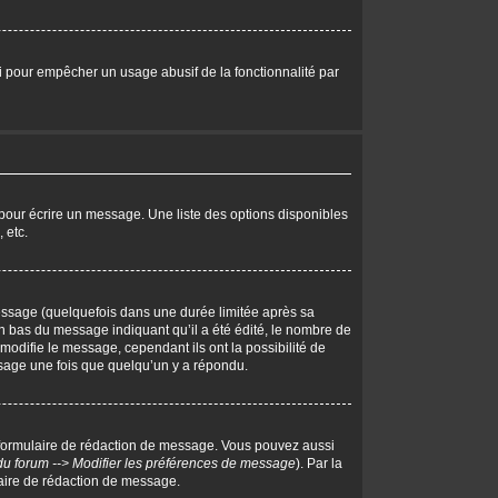
eci pour empêcher un usage abusif de la fonctionnalité par
pour écrire un message. Une liste des options disponibles
 etc.
ssage (quelquefois dans une durée limitée après sa
 bas du message indiquant qu’il a été édité, le nombre de
 modifie le message, cependant ils ont la possibilité de
essage une fois que quelqu’un y a répondu.
 formulaire de rédaction de message. Vous pouvez aussi
du forum --> Modifier les préférences de message
). Par la
aire de rédaction de message.