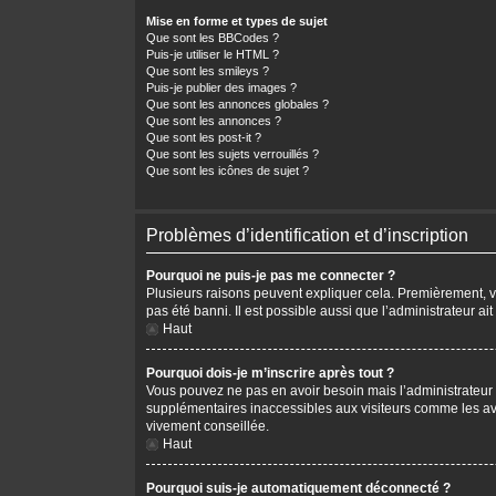
Mise en forme et types de sujet
Que sont les BBCodes ?
Puis-je utiliser le HTML ?
Que sont les smileys ?
Puis-je publier des images ?
Que sont les annonces globales ?
Que sont les annonces ?
Que sont les post-it ?
Que sont les sujets verrouillés ?
Que sont les icônes de sujet ?
Problèmes d’identification et d’inscription
Pourquoi ne puis-je pas me connecter ?
Plusieurs raisons peuvent expliquer cela. Premièrement, vér
pas été banni. Il est possible aussi que l’administrateur ait
Haut
Pourquoi dois-je m’inscrire après tout ?
Vous pouvez ne pas en avoir besoin mais l’administrateur p
supplémentaires inaccessibles aux visiteurs comme les avat
vivement conseillée.
Haut
Pourquoi suis-je automatiquement déconnecté ?