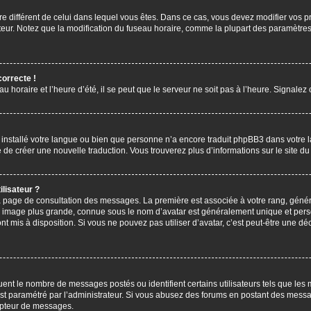
aire différent de celui dans lequel vous êtes. Dans ce cas, vous devez modifier vos
ateur. Notez que la modification du fuseau horaire, comme la plupart des paramètres 
correcte !
u horaire et l’heure d’été, il se peut que le serveur ne soit pas à l’heure. Signalez
s installé votre langue ou bien que personne n’a encore traduit phpBB3 dans votre 
bre de créer une nouvelle traduction. Vous trouverez plus d’informations sur le site 
lisateur ?
 la page de consultation des messages. La première est associée à votre rang, gén
 image plus grande, connue sous le nom d’avatar est généralement unique et personn
ont mis à disposition. Si vous ne pouvez pas utiliser d’avatar, c’est peut-être une d
uent le nombre de messages postés ou identifient certains utilisateurs tels que les
l est paramétré par l’administrateur. Si vous abusez des forums en postant des mess
mpteur de messages.