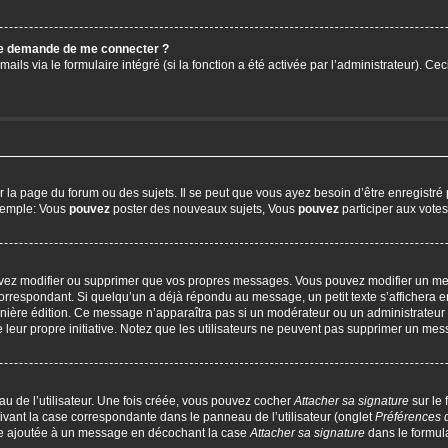
 me demande de me connecter ?
ails via le formulaire intégré (si la fonction a été activée par l’administrateur). C
a page du forum ou des sujets. Il se peut que vous ayez besoin d’être enregistré 
exemple: Vous
pouvez
poster des nouveaux sujets, Vous
pouvez
participer aux votes,
uvez modifier ou supprimer que vos propres messages. Vous pouvez modifier un me
respondant. Si quelqu’un a déjà répondu au message, un petit texte s’affichera en
 dernière édition. Ce message n’apparaîtra pas si un modérateur ou un administrateur
e leur propre initiative. Notez que les utilisateurs ne peuvent pas supprimer un m
u de l’utilisateur. Une fois créée, vous pouvez cocher
Attacher sa signature
sur le
ivant la case correspondante dans le panneau de l’utilisateur (onglet
Préférences 
tre ajoutée à un message en décochant la case
Attacher sa signature
dans le formul