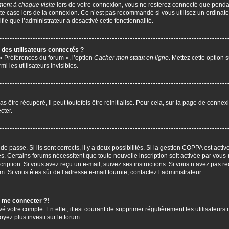
ent à chaque visite
lors de votre connexion, vous ne resterez connecté que penda
te case lors de la connexion. Ce n’est pas recommandé si vous utilisez un ordinate
ifie que l’administrateur a désactivé cette fonctionnalité.
des utilisateurs connectés ?
 « Préférences du forum », l’option
Cacher mon statut en ligne
. Mettez cette option 
i les utilisateurs invisibles.
être récupéré, il peut toutefois être réinitialisé. Pour cela, sur la page de connex
cter.
 de passe. Si ils sont corrects, il y a deux possibilités. Si la gestion COPPA est act
çues. Certains forums nécessitent que toute nouvelle inscription soit activée par vo
scription. Si vous avez reçu un e-mail, suivez ses instructions. Si vous n’avez pas r
pam. Si vous êtes sûr de l’adresse e-mail fournie, contactez l’administrateur.
s me connecter ?!
vé votre compte. En effet, il est courant de supprimer régulièrement les utilisateurs 
oyez plus investi sur le forum.