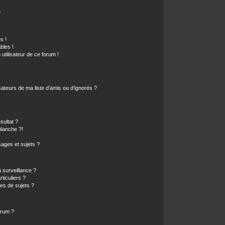
?
s !
bles !
 utilisateur de ce forum !
ateurs de ma liste d’amis ou d’ignorés ?
sultat ?
lanche ?!
ages et sujets ?
a surveillance ?
ticuliers ?
es de sujets ?
orum ?