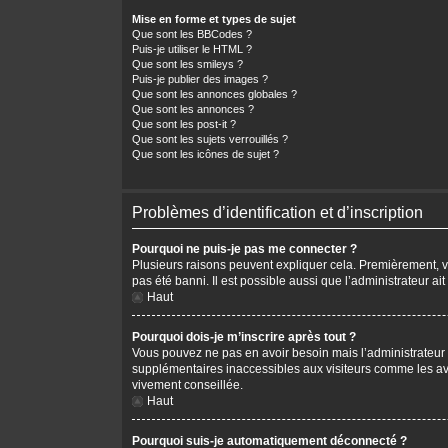
Mise en forme et types de sujet
Que sont les BBCodes ?
Puis-je utiliser le HTML ?
Que sont les smileys ?
Puis-je publier des images ?
Que sont les annonces globales ?
Que sont les annonces ?
Que sont les post-it ?
Que sont les sujets verrouillés ?
Que sont les icônes de sujet ?
Problèmes d’identification et d’inscription
Pourquoi ne puis-je pas me connecter ?
Plusieurs raisons peuvent expliquer cela. Premièrement, vér
pas été banni. Il est possible aussi que l’administrateur ait
Haut
Pourquoi dois-je m’inscrire après tout ?
Vous pouvez ne pas en avoir besoin mais l’administrateur p
supplémentaires inaccessibles aux visiteurs comme les avat
vivement conseillée.
Haut
Pourquoi suis-je automatiquement déconnecté ?