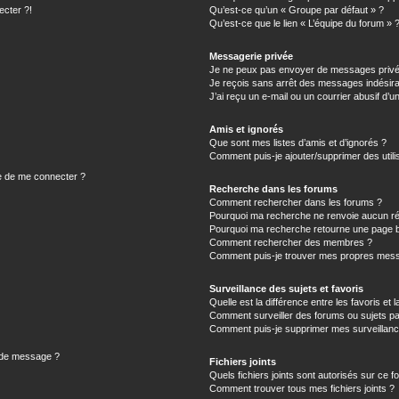
ecter ?!
Qu’est-ce qu’un « Groupe par défaut » ?
Qu’est-ce que le lien « L’équipe du forum » 
Messagerie privée
Je ne peux pas envoyer de messages privé
Je reçois sans arrêt des messages indésira
J’ai reçu un e-mail ou un courrier abusif d’un
Amis et ignorés
Que sont mes listes d’amis et d’ignorés ?
Comment puis-je ajouter/supprimer des utilis
e de me connecter ?
Recherche dans les forums
Comment rechercher dans les forums ?
Pourquoi ma recherche ne renvoie aucun ré
Pourquoi ma recherche retourne une page b
Comment rechercher des membres ?
Comment puis-je trouver mes propres mess
Surveillance des sujets et favoris
Quelle est la différence entre les favoris et l
Comment surveiller des forums ou sujets par
Comment puis-je supprimer mes surveillanc
n de message ?
Fichiers joints
Quels fichiers joints sont autorisés sur ce f
Comment trouver tous mes fichiers joints ?