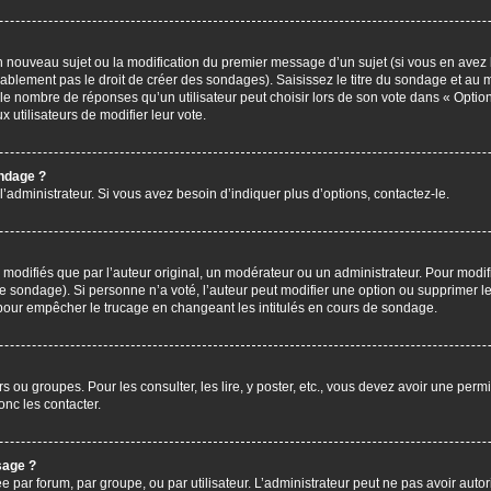
’un nouveau sujet ou la modification du premier message d’un sujet (si vous en avez 
ablement pas le droit de créer des sondages). Saisissez le titre du sondage et au 
nombre de réponses qu’un utilisateur peut choisir lors de son vote dans « Option(s)
x utilisateurs de modifier leur vote.
ondage ?
administrateur. Si vous avez besoin d’indiquer plus d’options, contactez-le.
difiés que par l’auteur original, un modérateur ou un administrateur. Pour modif
le sondage). Si personne n’a voté, l’auteur peut modifier une option ou supprimer 
 pour empêcher le trucage en changeant les intitulés en cours de sondage.
rs ou groupes. Pour les consulter, les lire, y poster, etc., vous devez avoir une pe
nc les contacter.
sage ?
ée par forum, par groupe, ou par utilisateur. L’administrateur peut ne pas avoir autor