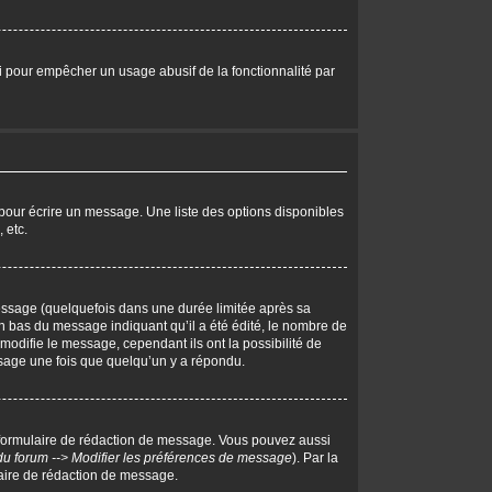
eci pour empêcher un usage abusif de la fonctionnalité par
pour écrire un message. Une liste des options disponibles
 etc.
ssage (quelquefois dans une durée limitée après sa
 bas du message indiquant qu’il a été édité, le nombre de
 modifie le message, cependant ils ont la possibilité de
essage une fois que quelqu’un y a répondu.
 formulaire de rédaction de message. Vous pouvez aussi
du forum --> Modifier les préférences de message
). Par la
aire de rédaction de message.