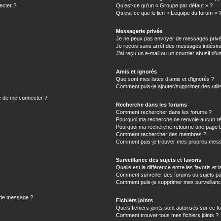
ecter ?!
Qu’est-ce qu’un « Groupe par défaut » ?
Qu’est-ce que le lien « L’équipe du forum » 
Messagerie privée
Je ne peux pas envoyer de messages privé
Je reçois sans arrêt des messages indésira
J’ai reçu un e-mail ou un courrier abusif d’un
Amis et ignorés
Que sont mes listes d’amis et d’ignorés ?
Comment puis-je ajouter/supprimer des utilis
e de me connecter ?
Recherche dans les forums
Comment rechercher dans les forums ?
Pourquoi ma recherche ne renvoie aucun ré
Pourquoi ma recherche retourne une page b
Comment rechercher des membres ?
Comment puis-je trouver mes propres mess
Surveillance des sujets et favoris
Quelle est la différence entre les favoris et l
Comment surveiller des forums ou sujets par
Comment puis-je supprimer mes surveillanc
n de message ?
Fichiers joints
Quels fichiers joints sont autorisés sur ce f
Comment trouver tous mes fichiers joints ?