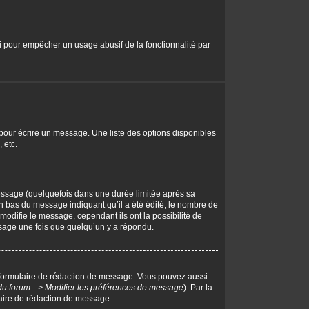
eci pour empêcher un usage abusif de la fonctionnalité par
pour écrire un message. Une liste des options disponibles
 etc.
ssage (quelquefois dans une durée limitée après sa
 bas du message indiquant qu’il a été édité, le nombre de
 modifie le message, cependant ils ont la possibilité de
essage une fois que quelqu’un y a répondu.
 formulaire de rédaction de message. Vous pouvez aussi
du forum --> Modifier les préférences de message
). Par la
aire de rédaction de message.