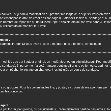
’un nouveau sujet ou la modification du premier message d’un sujet (si vous en avez 
ablement pas le droit de créer des sondages). Saisissez le titre du sondage et au 
nombre de réponses qu’un utilisateur peut choisir lors de son vote dans « Option(s)
x utilisateurs de modifier leur vote.
ondage ?
administrateur. Si vous avez besoin d’indiquer plus d’options, contactez-le.
difiés que par l’auteur original, un modérateur ou un administrateur. Pour modif
le sondage). Si personne n’a voté, l’auteur peut modifier une option ou supprimer 
 pour empêcher le trucage en changeant les intitulés en cours de sondage.
rs ou groupes. Pour les consulter, les lire, y poster, etc., vous devez avoir une pe
nc les contacter.
sage ?
ée par forum, par groupe, ou par utilisateur. L’administrateur peut ne pas avoir autor