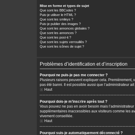
Mise en forme et types de sujet
Que sont les BBCodes ?
Puis-je utiliser le HTML ?
Que sont les smileys ?
Puis-je publier des images ?
Que sont les annonces globales ?
Que sont les annonces ?
Que sont les post-it ?
Que sont les sujets verrouillés ?
Que sont les icônes de sujet ?
Problèmes d’identification et d’inscription
Pourquoi ne puis-je pas me connecter ?
Plusieurs raisons peuvent expliquer cela. Premièrement, vér
pas été banni. Il est possible aussi que l’administrateur ait
Haut
Pourquoi dois-je m’inscrire après tout ?
Vous pouvez ne pas en avoir besoin mais l’administrateur p
supplémentaires inaccessibles aux visiteurs comme les avat
vivement conseillée.
Haut
Pourquoi suis-je automatiquement déconnecté ?