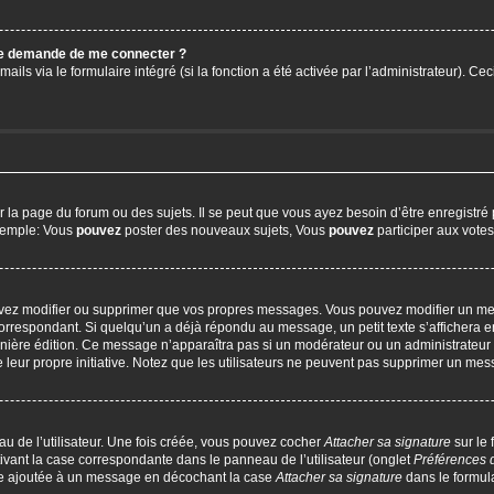
 me demande de me connecter ?
ails via le formulaire intégré (si la fonction a été activée par l’administrateur). C
a page du forum ou des sujets. Il se peut que vous ayez besoin d’être enregistré 
exemple: Vous
pouvez
poster des nouveaux sujets, Vous
pouvez
participer aux votes,
uvez modifier ou supprimer que vos propres messages. Vous pouvez modifier un me
respondant. Si quelqu’un a déjà répondu au message, un petit texte s’affichera en
 dernière édition. Ce message n’apparaîtra pas si un modérateur ou un administrateur
e leur propre initiative. Notez que les utilisateurs ne peuvent pas supprimer un m
u de l’utilisateur. Une fois créée, vous pouvez cocher
Attacher sa signature
sur le
ivant la case correspondante dans le panneau de l’utilisateur (onglet
Préférences 
tre ajoutée à un message en décochant la case
Attacher sa signature
dans le formul