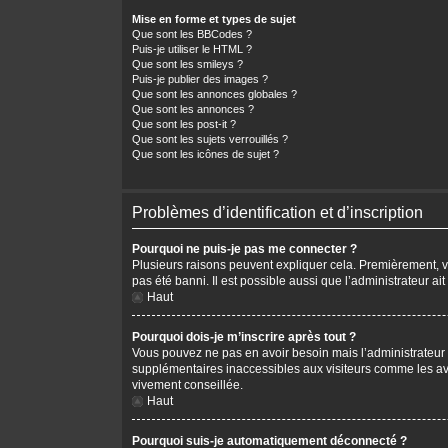
Mise en forme et types de sujet
Que sont les BBCodes ?
Puis-je utiliser le HTML ?
Que sont les smileys ?
Puis-je publier des images ?
Que sont les annonces globales ?
Que sont les annonces ?
Que sont les post-it ?
Que sont les sujets verrouillés ?
Que sont les icônes de sujet ?
Problèmes d’identification et d’inscription
Pourquoi ne puis-je pas me connecter ?
Plusieurs raisons peuvent expliquer cela. Premièrement, vér
pas été banni. Il est possible aussi que l’administrateur ait
Haut
Pourquoi dois-je m’inscrire après tout ?
Vous pouvez ne pas en avoir besoin mais l’administrateur p
supplémentaires inaccessibles aux visiteurs comme les avat
vivement conseillée.
Haut
Pourquoi suis-je automatiquement déconnecté ?