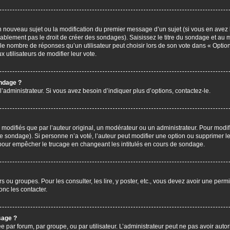
’un nouveau sujet ou la modification du premier message d’un sujet (si vous en avez 
ablement pas le droit de créer des sondages). Saisissez le titre du sondage et au 
nombre de réponses qu’un utilisateur peut choisir lors de son vote dans « Option(s)
x utilisateurs de modifier leur vote.
ondage ?
administrateur. Si vous avez besoin d’indiquer plus d’options, contactez-le.
difiés que par l’auteur original, un modérateur ou un administrateur. Pour modif
le sondage). Si personne n’a voté, l’auteur peut modifier une option ou supprimer 
 pour empêcher le trucage en changeant les intitulés en cours de sondage.
rs ou groupes. Pour les consulter, les lire, y poster, etc., vous devez avoir une pe
nc les contacter.
sage ?
ée par forum, par groupe, ou par utilisateur. L’administrateur peut ne pas avoir autor