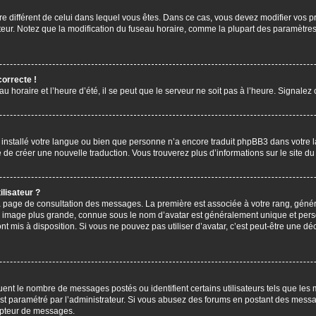
aire différent de celui dans lequel vous êtes. Dans ce cas, vous devez modifier vos
ateur. Notez que la modification du fuseau horaire, comme la plupart des paramètres 
correcte !
u horaire et l’heure d’été, il se peut que le serveur ne soit pas à l’heure. Signalez
s installé votre langue ou bien que personne n’a encore traduit phpBB3 dans votre 
bre de créer une nouvelle traduction. Vous trouverez plus d’informations sur le site 
lisateur ?
 la page de consultation des messages. La première est associée à votre rang, gén
 image plus grande, connue sous le nom d’avatar est généralement unique et personn
ont mis à disposition. Si vous ne pouvez pas utiliser d’avatar, c’est peut-être une d
uent le nombre de messages postés ou identifient certains utilisateurs tels que les
l est paramétré par l’administrateur. Si vous abusez des forums en postant des mess
mpteur de messages.