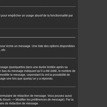
eci pour empêcher un usage abusif de la fonctionnalité par
pour écrire un message. Une liste des options disponibles
 etc.
ssage (quelquefois dans une durée limitée après sa
 bas du message indiquant qu’il a été édité, le nombre de
 modifie le message, cependant ils ont la possibilité de
essage une fois que quelqu’un y a répondu.
 formulaire de rédaction de message. Vous pouvez aussi
du forum --> Modifier les préférences de message
). Par la
aire de rédaction de message.