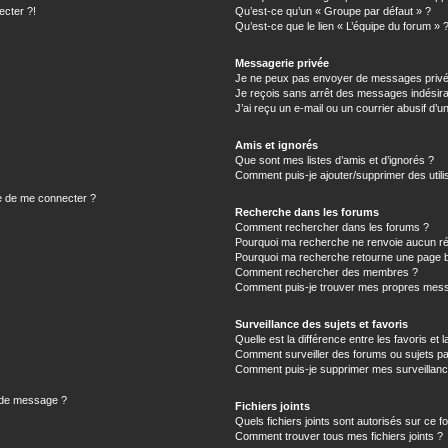
ecter ?!
Qu’est-ce qu’un « Groupe par défaut » ?
Qu’est-ce que le lien « L’équipe du forum » 
Messagerie privée
Je ne peux pas envoyer de messages privé
Je reçois sans arrêt des messages indésira
J’ai reçu un e-mail ou un courrier abusif d’un
Amis et ignorés
Que sont mes listes d’amis et d’ignorés ?
Comment puis-je ajouter/supprimer des utilis
e de me connecter ?
Recherche dans les forums
Comment rechercher dans les forums ?
Pourquoi ma recherche ne renvoie aucun ré
Pourquoi ma recherche retourne une page b
Comment rechercher des membres ?
Comment puis-je trouver mes propres mess
Surveillance des sujets et favoris
Quelle est la différence entre les favoris et l
Comment surveiller des forums ou sujets par
Comment puis-je supprimer mes surveillanc
n de message ?
Fichiers joints
Quels fichiers joints sont autorisés sur ce f
Comment trouver tous mes fichiers joints ?