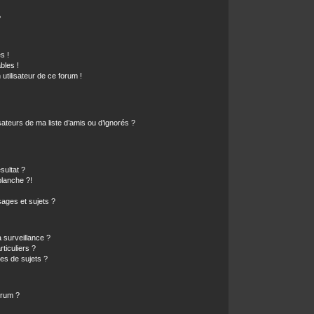
?
s !
bles !
 utilisateur de ce forum !
ateurs de ma liste d’amis ou d’ignorés ?
sultat ?
lanche ?!
ages et sujets ?
a surveillance ?
ticuliers ?
es de sujets ?
orum ?