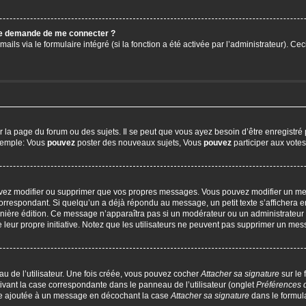
 me demande de me connecter ?
ails via le formulaire intégré (si la fonction a été activée par l’administrateur). C
a page du forum ou des sujets. Il se peut que vous ayez besoin d’être enregistré 
exemple: Vous
pouvez
poster des nouveaux sujets, Vous
pouvez
participer aux votes,
uvez modifier ou supprimer que vos propres messages. Vous pouvez modifier un me
respondant. Si quelqu’un a déjà répondu au message, un petit texte s’affichera en
 dernière édition. Ce message n’apparaîtra pas si un modérateur ou un administrateur
e leur propre initiative. Notez que les utilisateurs ne peuvent pas supprimer un m
u de l’utilisateur. Une fois créée, vous pouvez cocher
Attacher sa signature
sur le
ivant la case correspondante dans le panneau de l’utilisateur (onglet
Préférences 
tre ajoutée à un message en décochant la case
Attacher sa signature
dans le formul