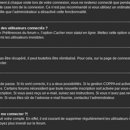
ent à chaque visite
lors de votre connexion, vous ne resterez connecté que penda
te case lors de la connexion. Ce n’est pas recommandé si vous utilisez un ordinate
ifie que l’administrateur a désactivé cette fonctionnalité.
des utilisateurs connectés ?
 « Préférences du forum », l’option
Cacher mon statut en ligne
. Mettez cette option 
i les utilisateurs invisibles.
être récupéré, il peut toutefois être réinitialisé. Pour cela, sur la page de connex
cter.
 de passe. Si ils sont corrects, il y a deux possibilités. Si la gestion COPPA est act
çues. Certains forums nécessitent que toute nouvelle inscription soit activée par vo
scription. Si vous avez reçu un e-mail, suivez ses instructions. Si vous n’avez pas r
pam. Si vous êtes sûr de l’adresse e-mail fournie, contactez l’administrateur.
s me connecter ?!
vé votre compte. En effet, il est courant de supprimer régulièrement les utilisateurs 
oyez plus investi sur le forum.