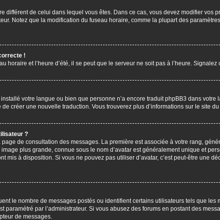
aire différent de celui dans lequel vous êtes. Dans ce cas, vous devez modifier vos
ateur. Notez que la modification du fuseau horaire, comme la plupart des paramètres 
correcte !
u horaire et l’heure d’été, il se peut que le serveur ne soit pas à l’heure. Signalez
s installé votre langue ou bien que personne n’a encore traduit phpBB3 dans votre 
bre de créer une nouvelle traduction. Vous trouverez plus d’informations sur le site 
lisateur ?
 la page de consultation des messages. La première est associée à votre rang, gén
 image plus grande, connue sous le nom d’avatar est généralement unique et personn
ont mis à disposition. Si vous ne pouvez pas utiliser d’avatar, c’est peut-être une d
uent le nombre de messages postés ou identifient certains utilisateurs tels que les
l est paramétré par l’administrateur. Si vous abusez des forums en postant des mess
mpteur de messages.