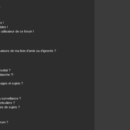
?
s !
bles !
 utilisateur de ce forum !
ateurs de ma liste d’amis ou d’ignorés ?
sultat ?
lanche ?!
ages et sujets ?
a surveillance ?
ticuliers ?
es de sujets ?
orum ?