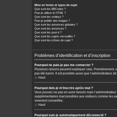
Mise en forme et types de sujet
Que sont les BBCodes ?
Puis-je utiliser le HTML ?
Que sont les smileys ?
Puis-je publier des images ?
Que sont les annonces globales ?
Que sont les annonces ?
Que sont les post-it ?
Que sont les sujets verrouillés ?
Que sont les icônes de sujet ?
Problèmes d’identification et d’inscription
Pourquoi ne puis-je pas me connecter ?
Plusieurs raisons peuvent expliquer cela. Premièrement, vér
pas été banni. Il est possible aussi que l’administrateur ait
Haut
Pourquoi dois-je m’inscrire après tout ?
Vous pouvez ne pas en avoir besoin mais l’administrateur p
supplémentaires inaccessibles aux visiteurs comme les avat
vivement conseillée.
Haut
Pourquoi suis-je automatiquement déconnecté ?