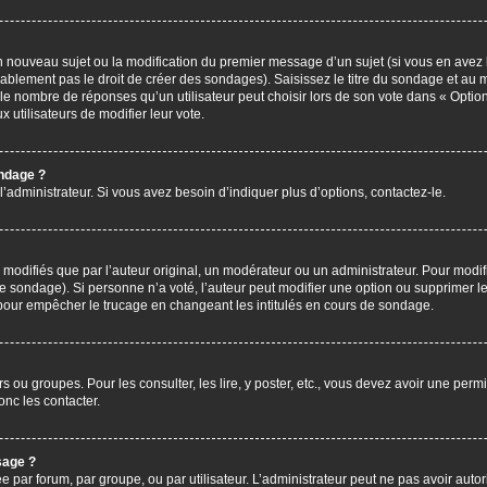
’un nouveau sujet ou la modification du premier message d’un sujet (si vous en avez 
ablement pas le droit de créer des sondages). Saisissez le titre du sondage et au 
nombre de réponses qu’un utilisateur peut choisir lors de son vote dans « Option(s)
x utilisateurs de modifier leur vote.
ondage ?
administrateur. Si vous avez besoin d’indiquer plus d’options, contactez-le.
difiés que par l’auteur original, un modérateur ou un administrateur. Pour modif
le sondage). Si personne n’a voté, l’auteur peut modifier une option ou supprimer 
 pour empêcher le trucage en changeant les intitulés en cours de sondage.
rs ou groupes. Pour les consulter, les lire, y poster, etc., vous devez avoir une pe
nc les contacter.
sage ?
ée par forum, par groupe, ou par utilisateur. L’administrateur peut ne pas avoir autor