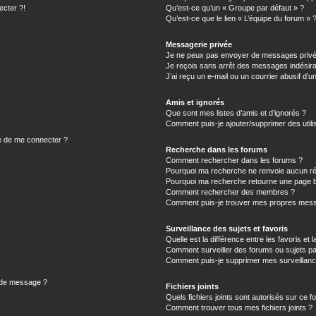
ecter ?!
Qu’est-ce qu’un « Groupe par défaut » ?
Qu’est-ce que le lien « L’équipe du forum » 
Messagerie privée
Je ne peux pas envoyer de messages privé
Je reçois sans arrêt des messages indésira
J’ai reçu un e-mail ou un courrier abusif d’un
Amis et ignorés
Que sont mes listes d’amis et d’ignorés ?
Comment puis-je ajouter/supprimer des utilis
e de me connecter ?
Recherche dans les forums
Comment rechercher dans les forums ?
Pourquoi ma recherche ne renvoie aucun ré
Pourquoi ma recherche retourne une page b
Comment rechercher des membres ?
Comment puis-je trouver mes propres mess
Surveillance des sujets et favoris
Quelle est la différence entre les favoris et l
Comment surveiller des forums ou sujets par
Comment puis-je supprimer mes surveillanc
n de message ?
Fichiers joints
Quels fichiers joints sont autorisés sur ce f
Comment trouver tous mes fichiers joints ?