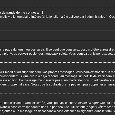
 me demande de me connecter ?
ails via le formulaire intégré (si la fonction a été activée par l’administrateur). C
a page du forum ou des sujets. Il se peut que vous ayez besoin d’être enregistré 
exemple: Vous
pouvez
poster des nouveaux sujets, Vous
pouvez
participer aux votes,
uvez modifier ou supprimer que vos propres messages. Vous pouvez modifier un me
respondant. Si quelqu’un a déjà répondu au message, un petit texte s’affichera en
 dernière édition. Ce message n’apparaîtra pas si un modérateur ou un administrateur
e leur propre initiative. Notez que les utilisateurs ne peuvent pas supprimer un m
u de l’utilisateur. Une fois créée, vous pouvez cocher
Attacher sa signature
sur le
ivant la case correspondante dans le panneau de l’utilisateur (onglet
Préférences 
tre ajoutée à un message en décochant la case
Attacher sa signature
dans le formul