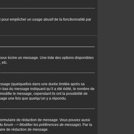
eci pour empêcher un usage abusif de la fonctionnalité par
pour écrire un message. Une liste des options disponibles
 etc.
ssage (quelquefois dans une durée limitée après sa
 bas du message indiquant qu’il a été édité, le nombre de
 modifie le message, cependant ils ont la possibilité de
essage une fois que quelqu’un y a répondu.
 formulaire de rédaction de message. Vous pouvez aussi
du forum --> Modifier les préférences de message
). Par la
aire de rédaction de message.