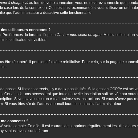
ent à chaque visite
lors de votre connexion, vous ne resterez connecté que penda
te case lors de la connexion. Ce n’est pas recommandé si vous utilisez un ordinate
ifie que l’administrateur a désactivé cette fonctionnalité.
des utilisateurs connectés ?
 « Préférences du forum », l’option
Cacher mon statut en ligne
. Mettez cette option 
i les utilisateurs invisibles.
être récupéré, il peut toutefois être réinitialisé. Pour cela, sur la page de connex
cter.
 de passe. Si ils sont corrects, il y a deux possibilités. Si la gestion COPPA est act
çues. Certains forums nécessitent que toute nouvelle inscription soit activée par vo
scription. Si vous avez reçu un e-mail, suivez ses instructions. Si vous n’avez pas r
pam. Si vous êtes sûr de l’adresse e-mail fournie, contactez l’administrateur.
s me connecter ?!
vé votre compte. En effet, il est courant de supprimer régulièrement les utilisateurs 
oyez plus investi sur le forum.