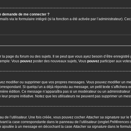
 me demande de me connecter ?
ails via le formulaire intégré (si la fonction a été activée par l’administrateur). C
a page du forum ou des sujets. Il se peut que vous ayez besoin d’être enregistré 
exemple: Vous
pouvez
poster des nouveaux sujets, Vous
pouvez
participer aux votes,
uvez modifier ou supprimer que vos propres messages. Vous pouvez modifier un me
respondant. Si quelqu’un a déjà répondu au message, un petit texte s’affichera en
 dernière édition. Ce message n’apparaîtra pas si un modérateur ou un administrateur
e leur propre initiative. Notez que les utilisateurs ne peuvent pas supprimer un m
u de l’utilisateur. Une fois créée, vous pouvez cocher
Attacher sa signature
sur le
ivant la case correspondante dans le panneau de l’utilisateur (onglet
Préférences 
tre ajoutée à un message en décochant la case
Attacher sa signature
dans le formul