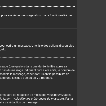
eci pour empêcher un usage abusif de la fonctionnalité par
pour écrire un message. Une liste des options disponibles
 etc.
ssage (quelquefois dans une durée limitée après sa
 bas du message indiquant qu’il a été édité, le nombre de
 modifie le message, cependant ils ont la possibilité de
essage une fois que quelqu’un y a répondu.
 formulaire de rédaction de message. Vous pouvez aussi
du forum --> Modifier les préférences de message
). Par la
aire de rédaction de message.