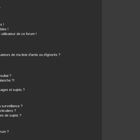
?
s !
bles !
 utilisateur de ce forum !
ateurs de ma liste d’amis ou d’ignorés ?
sultat ?
lanche ?!
ages et sujets ?
a surveillance ?
ticuliers ?
es de sujets ?
orum ?