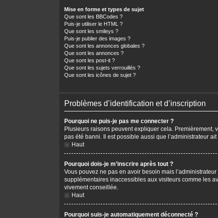
Mise en forme et types de sujet
Que sont les BBCodes ?
Puis-je utiliser le HTML ?
Que sont les smileys ?
Puis-je publier des images ?
Que sont les annonces globales ?
Que sont les annonces ?
Que sont les post-it ?
Que sont les sujets verrouillés ?
Que sont les icônes de sujet ?
Problèmes d’identification et d’inscription
Pourquoi ne puis-je pas me connecter ?
Plusieurs raisons peuvent expliquer cela. Premièrement, vér
pas été banni. Il est possible aussi que l’administrateur ait
Haut
Pourquoi dois-je m’inscrire après tout ?
Vous pouvez ne pas en avoir besoin mais l’administrateur p
supplémentaires inaccessibles aux visiteurs comme les avat
vivement conseillée.
Haut
Pourquoi suis-je automatiquement déconnecté ?