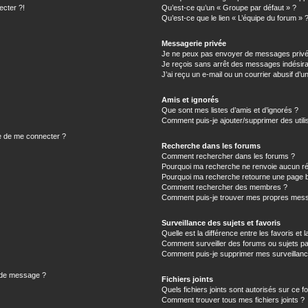
ecter ?!
Qu’est-ce qu’un « Groupe par défaut » ?
Qu’est-ce que le lien « L’équipe du forum » 
Messagerie privée
Je ne peux pas envoyer de messages privé
Je reçois sans arrêt des messages indésira
J’ai reçu un e-mail ou un courrier abusif d’un
Amis et ignorés
Que sont mes listes d’amis et d’ignorés ?
Comment puis-je ajouter/supprimer des utilis
e de me connecter ?
Recherche dans les forums
Comment rechercher dans les forums ?
Pourquoi ma recherche ne renvoie aucun ré
Pourquoi ma recherche retourne une page b
Comment rechercher des membres ?
Comment puis-je trouver mes propres mess
Surveillance des sujets et favoris
Quelle est la différence entre les favoris et l
Comment surveiller des forums ou sujets par
Comment puis-je supprimer mes surveillanc
n de message ?
Fichiers joints
Quels fichiers joints sont autorisés sur ce f
Comment trouver tous mes fichiers joints ?