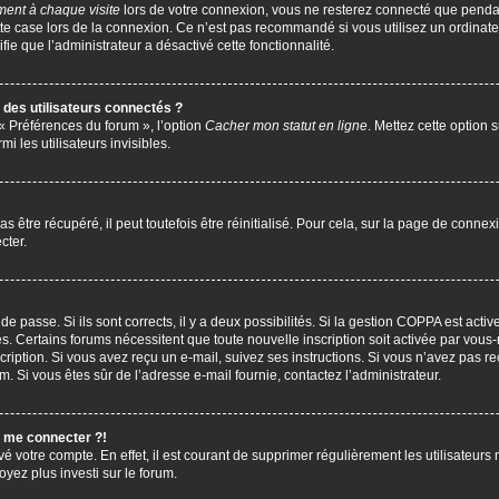
ent à chaque visite
lors de votre connexion, vous ne resterez connecté que penda
te case lors de la connexion. Ce n’est pas recommandé si vous utilisez un ordinate
ifie que l’administrateur a désactivé cette fonctionnalité.
des utilisateurs connectés ?
 « Préférences du forum », l’option
Cacher mon statut en ligne
. Mettez cette option 
i les utilisateurs invisibles.
être récupéré, il peut toutefois être réinitialisé. Pour cela, sur la page de connex
cter.
 de passe. Si ils sont corrects, il y a deux possibilités. Si la gestion COPPA est act
çues. Certains forums nécessitent que toute nouvelle inscription soit activée par vo
scription. Si vous avez reçu un e-mail, suivez ses instructions. Si vous n’avez pas r
pam. Si vous êtes sûr de l’adresse e-mail fournie, contactez l’administrateur.
s me connecter ?!
vé votre compte. En effet, il est courant de supprimer régulièrement les utilisateurs 
oyez plus investi sur le forum.