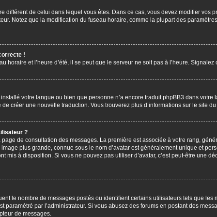
aire différent de celui dans lequel vous êtes. Dans ce cas, vous devez modifier vos
ateur. Notez que la modification du fuseau horaire, comme la plupart des paramètres 
correcte !
u horaire et l’heure d’été, il se peut que le serveur ne soit pas à l’heure. Signalez
s installé votre langue ou bien que personne n’a encore traduit phpBB3 dans votre 
bre de créer une nouvelle traduction. Vous trouverez plus d’informations sur le site 
lisateur ?
 la page de consultation des messages. La première est associée à votre rang, gén
 image plus grande, connue sous le nom d’avatar est généralement unique et personn
ont mis à disposition. Si vous ne pouvez pas utiliser d’avatar, c’est peut-être une d
uent le nombre de messages postés ou identifient certains utilisateurs tels que les
l est paramétré par l’administrateur. Si vous abusez des forums en postant des mess
mpteur de messages.