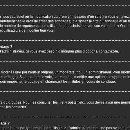
’un nouveau sujet ou la modification du premier message d’un sujet (si vous en avez 
ablement pas le droit de créer des sondages). Saisissez le titre du sondage et au 
nombre de réponses qu’un utilisateur peut choisir lors de son vote dans « Option(s)
x utilisateurs de modifier leur vote.
ondage ?
administrateur. Si vous avez besoin d’indiquer plus d’options, contactez-le.
difiés que par l’auteur original, un modérateur ou un administrateur. Pour modif
le sondage). Si personne n’a voté, l’auteur peut modifier une option ou supprimer 
 pour empêcher le trucage en changeant les intitulés en cours de sondage.
rs ou groupes. Pour les consulter, les lire, y poster, etc., vous devez avoir une pe
nc les contacter.
sage ?
ée par forum, par groupe, ou par utilisateur. L’administrateur peut ne pas avoir autor