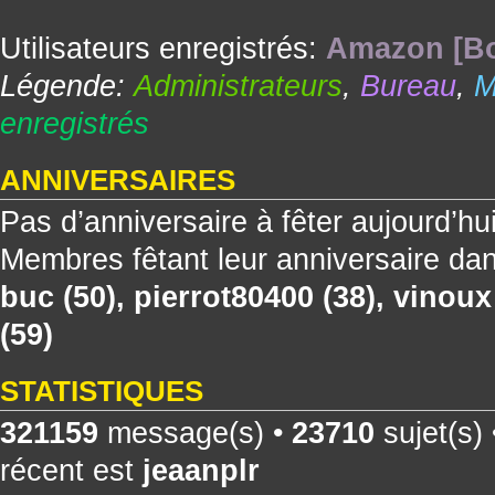
Utilisateurs enregistrés:
Amazon [Bo
Légende:
Administrateurs
,
Bureau
,
M
enregistrés
ANNIVERSAIRES
Pas d’anniversaire à fêter aujourd’hu
Membres fêtant leur anniversaire dan
buc
(50),
pierrot80400
(38),
vinoux
(59)
STATISTIQUES
321159
message(s) •
23710
sujet(s)
récent est
jeaanplr